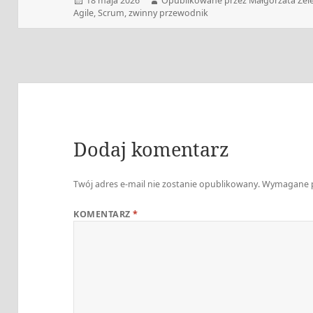
18 maja 2026
Opublikowane przez Małgorzata Zel
publikacji
Agile
,
Scrum
,
zwinny przewodnik
Dodaj komentarz
Twój adres e-mail nie zostanie opublikowany.
Wymagane p
KOMENTARZ
*