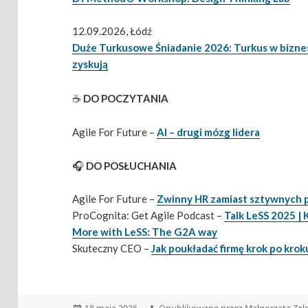
12.09.2026, Łódź
Duże Turkusowe Śniadanie 2026: Turkus w biznesi
zyskują
☕
DO POCZYTANIA
Agile For Future –
AI – drugi mózg lidera
🎧
DO POSŁUCHANIA
Agile For Future –
Zwinny HR zamiast sztywnych
ProCognita: Get Agile Podcast –
Talk LeSS 2025 | 
More with LeSS: The G2A way
Skuteczny CEO –
Jak poukładać firmę krok po krok
Data
Autor