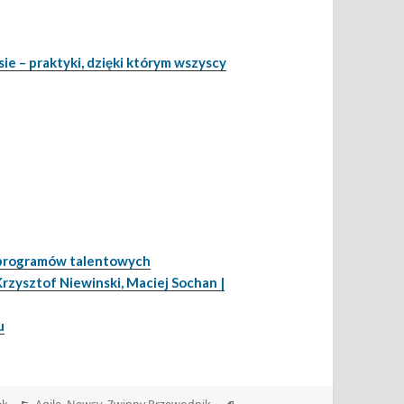
e – praktyki, dzięki którym wszyscy
 programów talentowych
Krzysztof Niewinski, Maciej Sochan |
u
Kategorie
Tagi