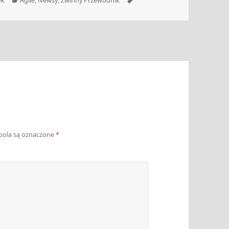
ek
Agile
,
Newsy
,
Zwinny Przewodnik
ola są oznaczone
*