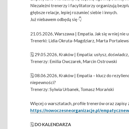
Niezależni trenerzy i facylitatorzy organizują bez
głębsze relacje, lepiej rozumieć siebie i innych.
Już niebawem odbędą się 👇
21.05.2026, Warszawa | Empatia. Jak się w niej nie u
Trenerki: Lidia Okruta-Magdziarz, Marta Portalew
🗓️ 29.05.2026, Kraków | Empatia: usłysz, doświadcz
Trenerzy: Emilia Owczarek, Marcin Ostrowski
🗓️ 08.06.2026, Kraków | Empatia – klucz do rezylien
niepewności?
Trenerzy: Sylwia Urbanek, Tomasz Morański
Więcej o warsztatach, profile trenerów oraz zapisy 
https://nowoczesneorganizacje.pl/empatycznew
🗓️
DO KALENDARZA