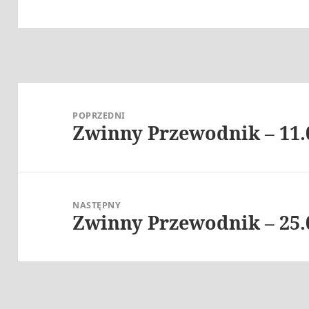
Nawigacja
wpisu
POPRZEDNI
Zwinny Przewodnik – 11.
Poprzedni
wpis:
NASTĘPNY
Zwinny Przewodnik – 25.
Następny
wpis: