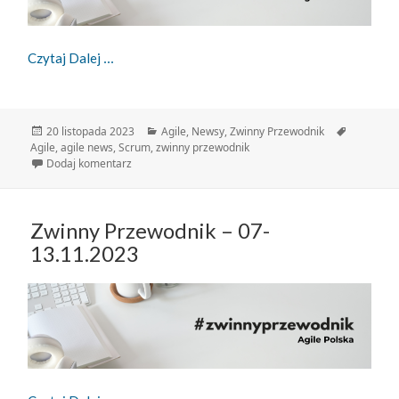
Zwinny Przewodnik – 14-20.11.2023
Czytaj Dalej
Data
Kategorie
Tagi
20 listopada 2023
Agile
,
Newsy
,
Zwinny Przewodnik
publikacji
Agile
,
agile news
,
Scrum
,
zwinny przewodnik
do Zwinny Przewodnik – 14-20.11.2023
Dodaj komentarz
Zwinny Przewodnik – 07-
13.11.2023