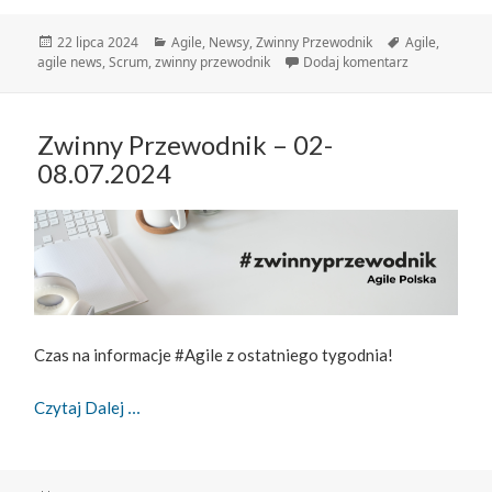
Data
Kategorie
Tagi
22 lipca 2024
Agile
,
Newsy
,
Zwinny Przewodnik
Agile
,
publikacji
do Zwinny Pr
agile news
,
Scrum
,
zwinny przewodnik
Dodaj komentarz
Zwinny Przewodnik – 02-
08.07.2024
Czas na informacje #Agile z ostatniego tygodnia!
Zwinny Przewodnik – 02-08.07.2024
Czytaj Dalej