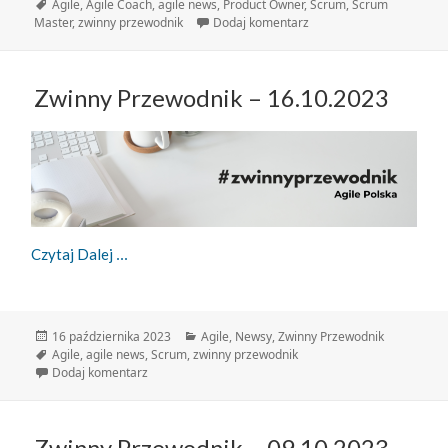
publikacji
Tagi
Agile
,
Agile Coach
,
agile news
,
Product Owner
,
Scrum
,
Scrum
do Zwinny przewodnik: 1
Master
,
zwinny przewodnik
Dodaj komentarz
Zwinny Przewodnik – 16.10.2023
Zwinny Przewodnik – 16.10.2023
Czytaj Dalej
Data
Kategorie
16 października 2023
Agile
,
Newsy
,
Zwinny Przewodnik
publikacji
Tagi
Agile
,
agile news
,
Scrum
,
zwinny przewodnik
do Zwinny Przewodnik – 16.10.2023
Dodaj komentarz