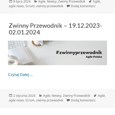
Data
Kategorie
Tagi
8 lipca 2024
Agile
,
Newsy
,
Zwinny Przewodnik
Agile
,
publikacji
do Zwinny Pr
agile news
,
Scrum
,
zwinny przewodnik
Dodaj komentarz
Zwinny Przewodnik – 19.12.2023-
02.01.2024
Zwinny Przewodnik – 19.12.2023-02.01.2024
Czytaj Dalej
Data
Kategorie
Tagi
2 stycznia 2024
Agile
,
Newsy
,
Zwinny Przewodnik
Agile
,
publikacji
do Zwinny Pr
agile news
,
Scrum
,
zwinny przewodnik
Dodaj komentarz