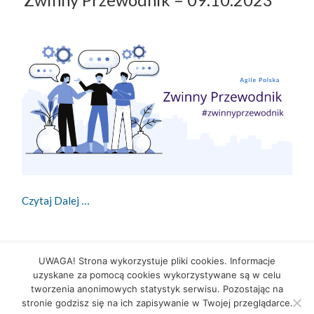
Zwinny Przewodnik – 09.10.2023
Zwinny Przewodnik – 09.10.2023
Czytaj Dalej
Data
Kategorie
Tagi
9 października 2023
Agile
,
Newsy
,
Zwinny Przewodnik
UWAGA! Strona wykorzystuje pliki cookies. Informacje
publikacji
Agile
,
agile news
,
Scrum
,
zwinny przewodnik
uzyskane za pomocą cookies wykorzystywane są w celu
do Zwinny Przewodnik – 09.10.2023
Dodaj komentarz
tworzenia anonimowych statystyk serwisu. Pozostając na
stronie godzisz się na ich zapisywanie w Twojej przeglądarce.
Stronicowanie