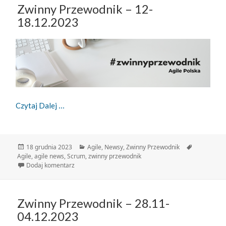
Zwinny Przewodnik – 12-
18.12.2023
Zwinny Przewodnik – 12-18.12.2023
Czytaj Dalej
Data
Kategorie
Tagi
18 grudnia 2023
Agile
,
Newsy
,
Zwinny Przewodnik
publikacji
Agile
,
agile news
,
Scrum
,
zwinny przewodnik
do Zwinny Przewodnik – 12-18.12.2023
Dodaj komentarz
Zwinny Przewodnik – 28.11-
04.12.2023