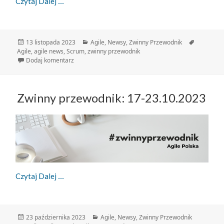
Zwinny Przewodnik – 07-13.11.2023
Czytaj Dalej
Data
Kategorie
Tagi
13 listopada 2023
Agile
,
Newsy
,
Zwinny Przewodnik
publikacji
Agile
,
agile news
,
Scrum
,
zwinny przewodnik
do Zwinny Przewodnik – 07-13.11.2023
Dodaj komentarz
Zwinny przewodnik: 17-23.10.2023
Zwinny Przewodnik: 17-23.10.2023
Czytaj Dalej
Data
Kategorie
23 października 2023
Agile
,
Newsy
,
Zwinny Przewodnik