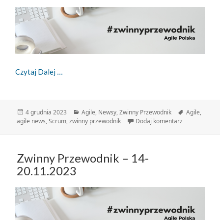
Zwinny Przewodnik – 28.11-04.12.2023
Czytaj Dalej
Data
Kategorie
Tagi
4 grudnia 2023
Agile
,
Newsy
,
Zwinny Przewodnik
Agile
,
publikacji
do Zwinny Pr
agile news
,
Scrum
,
zwinny przewodnik
Dodaj komentarz
Zwinny Przewodnik – 14-
20.11.2023