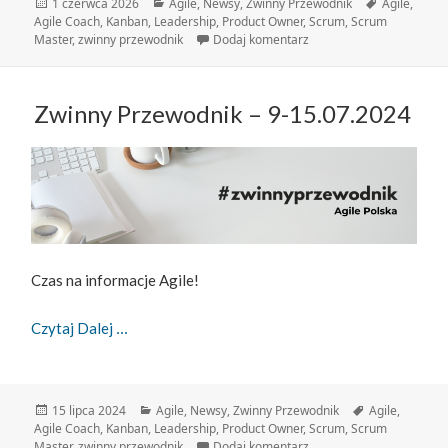
Data
Kategorie
Tagi
1 czerwca 2026
Agile
,
Newsy
,
Zwinny Przewodnik
Agile
,
publikacji
Agile Coach
,
Kanban
,
Leadership
,
Product Owner
,
Scrum
,
Scrum
do Zwinny Przewodnik – 
Master
,
zwinny przewodnik
Dodaj komentarz
Zwinny Przewodnik – 9-15.07.2024
Czas na informacje Agile!
Zwinny Przewodnik – 9-15.07.2024
Czytaj Dalej
Data
Kategorie
Tagi
15 lipca 2024
Agile
,
Newsy
,
Zwinny Przewodnik
Agile
,
publikacji
Agile Coach
,
Kanban
,
Leadership
,
Product Owner
,
Scrum
,
Scrum
do Zwinny Przewodnik – 
Master
,
zwinny przewodnik
Dodaj komentarz