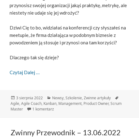
przynosisz swojej organizacji jakąś praktykę, metrykę, ale
niestety nie udaje się jej wdrożyć?
Dziwi Cię to bo, widziałaś na konferencji czy słyszałeś na
meetupie, że firma działająca w podobnym biznesie z
powodzeniem ją stosuje i przynosi ona tam korzyści?
Dlaczego tak się dzieje?
Nie Wszystkim Pomaga To Samo, Czyli Jak Zostać
Czytaj Dalej
Data
Kategorie
Tagi
3 sierpnia 2022
Newsy
,
Szkolenie
,
Zwinne artykuły
publikacji
Agile
,
Agile Coach
,
Kanban
,
Management
,
Product Owner
,
Scrum
do Nie wszystkim pomaga to samo, czyli jak zost
Master
1 komentarz
Zwinny Przewodnik – 13.06.2022