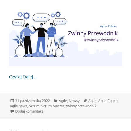
Zwinny Przewodnik – 31.10.2022
Czytaj Dalej
Data
Kategorie
Tagi
31 października 2022
Agile
,
Newsy
Agile
,
Agile Coach
,
publikacji
agile news
,
Scrum
,
Scrum Master
,
zwinny przewodnik
do Zwinny Przewodnik – 31.10.2022
Dodaj komentarz