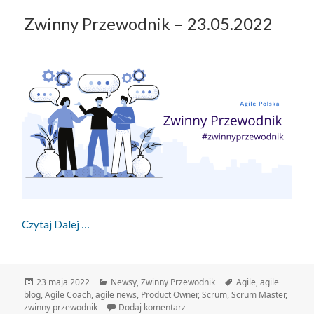
Zwinny Przewodnik – 23.05.2022
Zwinny Przewodnik – 23.05.2022
Czytaj Dalej
Data
Kategorie
Tagi
23 maja 2022
Newsy
,
Zwinny Przewodnik
Agile
,
agile
publikacji
blog
,
Agile Coach
,
agile news
,
Product Owner
,
Scrum
,
Scrum Master
,
do Zwinny Przewodnik – 23.05.2
zwinny przewodnik
Dodaj komentarz