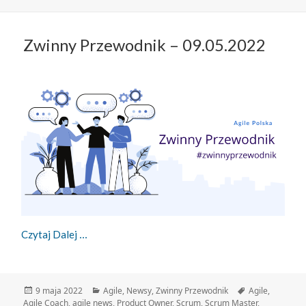
Zwinny Przewodnik – 09.05.2022
Zwinny Przewodnik – 09.05.2022
Czytaj Dalej
Data
Kategorie
Tagi
9 maja 2022
Agile
,
Newsy
,
Zwinny Przewodnik
Agile
,
publikacji
Agile Coach
,
agile news
,
Product Owner
,
Scrum
,
Scrum Master
,