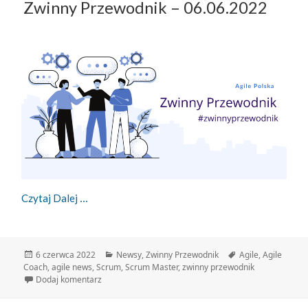
Zwinny Przewodnik – 06.06.2022
Zwinny Przewodnik – 06.06.2022
Czytaj Dalej
Data
Kategorie
Tagi
6 czerwca 2022
Newsy
,
Zwinny Przewodnik
Agile
,
Agile
publikacji
Coach
,
agile news
,
Scrum
,
Scrum Master
,
zwinny przewodnik
do Zwinny Przewodnik – 06.06.2022
Dodaj komentarz