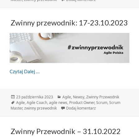
Zwinny przewodnik: 17-23.10.2023
Zwinny Przewodnik: 17-23.10.2023
Czytaj Dalej
Data
Kategorie
23 października 2023
Agile
,
Newsy
,
Zwinny Przewodnik
publikacji
Tagi
Agile
,
Agile Coach
,
agile news
,
Product Owner
,
Scrum
,
Scrum
do Zwinny przewodnik: 1
Master
,
zwinny przewodnik
Dodaj komentarz
Zwinny Przewodnik – 31.10.2022