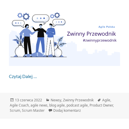
Zwinny Przewodnik – 13.06.2022
Czytaj Dalej
Data
Kategorie
Tagi
13 czerwca 2022
Newsy
,
Zwinny Przewodnik
Agile
,
publikacji
Agile Coach
,
agile news
,
blog agile
,
podcast agile
,
Product Owner
,
do Zwinny Przewodnik – 13.06
Scrum
,
Scrum Master
Dodaj komentarz