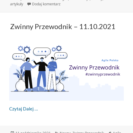
publikacji
do Agile4Good – wydarzenie pełne inspiracji
artykuły
Dodaj komentarz
Zwinny Przewodnik – 11.10.2021
Zwinny Przewodnik – 11.10.2021
Czytaj Dalej
Data
Kategorie
Tagi