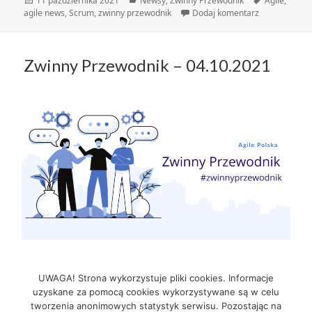
11 października 2021
Newsy
,
Zwinny Przewodnik
Agile
,
publikacji
do Zwinny Pr
agile news
,
Scrum
,
zwinny przewodnik
Dodaj komentarz
Zwinny Przewodnik – 04.10.2021
Zwinny Przewodnik – 04.10.2021
Czytaj Dalej
UWAGA! Strona wykorzystuje pliki cookies. Informacje
uzyskane za pomocą cookies wykorzystywane są w celu
tworzenia anonimowych statystyk serwisu. Pozostając na