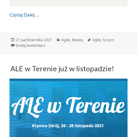
Aktualizacja Mindsetu Agile #tropdlaagile
Czytaj Dalej
Data
Kategorie
Tagi
21 października 2021
Agile
,
Newsy
Agile
,
Scrum
publikacji
do Aktualizacja Mindsetu Agile #tropdlaagile
Dodaj komentarz
ALE w Terenie już w listopadzie!