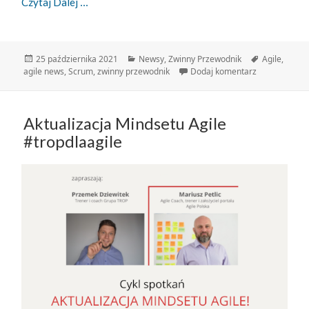
Zwinny Przewodnik – 25.10.2021
Czytaj Dalej
Data
Kategorie
Tagi
25 października 2021
Newsy
,
Zwinny Przewodnik
Agile
,
publikacji
do Zwinny Pr
agile news
,
Scrum
,
zwinny przewodnik
Dodaj komentarz
Aktualizacja Mindsetu Agile
#tropdlaagile