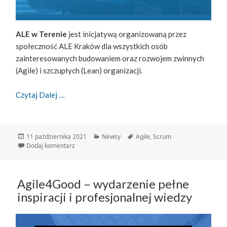
ALE w Terenie
jest inicjatywą organizowaną przez
społeczność ALE Kraków dla wszystkich osób
zainteresowanych budowaniem oraz rozwojem zwinnych
(Agile) i szczupłych (Lean) organizacji.
ALE W Terenie Już W Listopadzie!
Czytaj Dalej
Data
Kategorie
Tagi
11 października 2021
Newsy
Agile
,
Scrum
publikacji
do ALE w Terenie już w listopadzie!
Dodaj komentarz
Agile4Good – wydarzenie pełne
inspiracji i profesjonalnej wiedzy