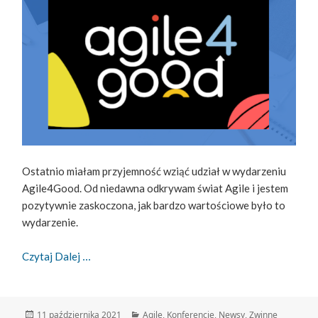
Ostatnio miałam przyjemność wziąć udział w wydarzeniu
Agile4Good. Od niedawna odkrywam świat Agile i jestem
pozytywnie zaskoczona, jak bardzo wartościowe było to
wydarzenie.
Agile4Good – Wydarzenie Pełne Inspiracji I Prof
Czytaj Dalej
Data
Kategorie
11 października 2021
Agile
,
Konferencje
,
Newsy
,
Zwinne