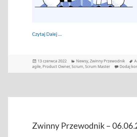
Zwinny Przewodnik – 13.06.2022
Czytaj Dalej
Data
Kategorie
T
13 czerwca 2022
Newsy
,
Zwinny Przewodnik
A
publikacji
agile
,
Product Owner
,
Scrum
,
Scrum Master
Dodaj ko
Zwinny Przewodnik – 06.06