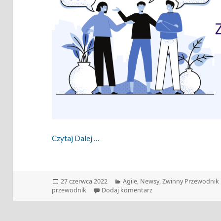
Zwinny Przewodnik – 27.06.2022
Czytaj Dalej
Data
Kategorie
27 czerwca 2022
Agile
,
Newsy
,
Zwinny Przewodnik
publikacji
do Zwinny Przewodnik –
przewodnik
Dodaj komentarz