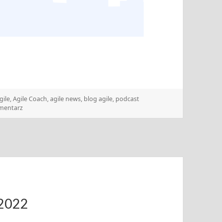
agi
gile
,
Agile Coach
,
agile news
,
blog agile
,
podcast
do Zwinny Przewodnik – 13.06.2022
mentarz
.2022