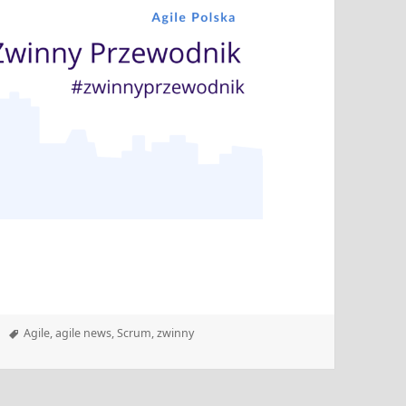
Tagi
Agile
,
agile news
,
Scrum
,
zwinny
 27.06.2022