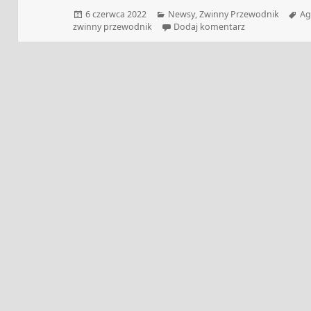
Data
Kategorie
Ta
6 czerwca 2022
Newsy
,
Zwinny Przewodnik
Ag
publikacji
do Zwinny Przew
zwinny przewodnik
Dodaj komentarz