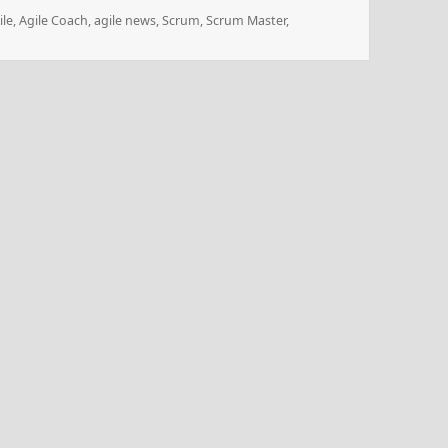
gi
ile
,
Agile Coach
,
agile news
,
Scrum
,
Scrum Master
,
odnik – 06.06.2022