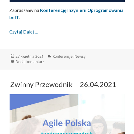
Zapraszamy na
Konferencję Inżynierii Oprogramowania
beIT
.
Konferencja Inżynierii Oprogramowania BeIT
Czytaj Dalej
Data
Kategorie
27 kwietnia 2021
Konferencje
,
Newsy
publikacji
do Konferencja Inżynierii Oprogramowania beIT
Dodaj komentarz
Zwinny Przewodnik – 26.04.2021