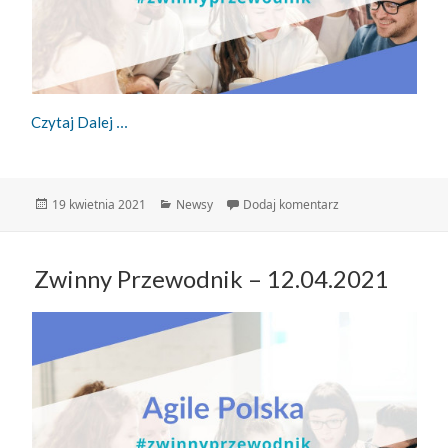
Zwinny Przewodnik – 19.04.2021
Czytaj Dalej
Data
Kategorie
do Zwinny Przewodn
19 kwietnia 2021
Newsy
Dodaj komentarz
publikacji
Zwinny Przewodnik – 12.04.2021