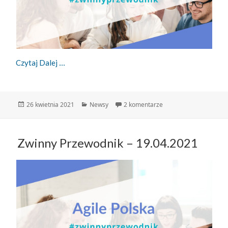
Zwinny Przewodnik – 26.04.2021
Czytaj Dalej
Data
Kategorie
do Zwinny Przewodnik 
26 kwietnia 2021
Newsy
2 komentarze
publikacji
Zwinny Przewodnik – 19.04.2021