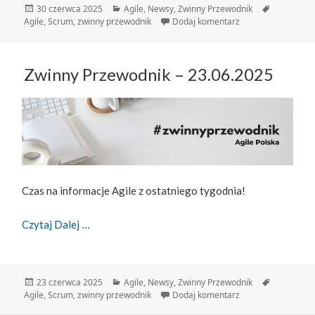
Data
Kategorie
Tagi
30 czerwca 2025
Agile
,
Newsy
,
Zwinny Przewodnik
publikacji
do Zwinny Przewodn
Agile
,
Scrum
,
zwinny przewodnik
Dodaj komentarz
Zwinny Przewodnik – 23.06.2025
Czas na informacje Agile z ostatniego tygodnia!
Zwinny Przewodnik – 23.06.2025
Czytaj Dalej
Data
Kategorie
Tagi
23 czerwca 2025
Agile
,
Newsy
,
Zwinny Przewodnik
publikacji
do Zwinny Przewodn
Agile
,
Scrum
,
zwinny przewodnik
Dodaj komentarz