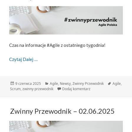
Czas na informacje #Agile z ostatniego tygodnia!
Zwinny Przewodnik – 9.06.2025
Czytaj Dalej
Data
Kategorie
Tagi
9 czerwca 2025
Agile
,
Newsy
,
Zwinny Przewodnik
Agile
,
publikacji
do Zwinny Przewodnik – 
Scrum
,
zwinny przewodnik
Dodaj komentarz
Zwinny Przewodnik – 02.06.2025