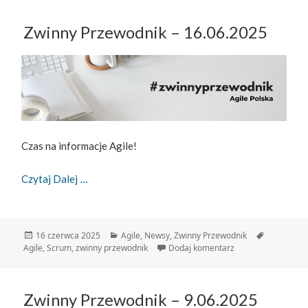
Zwinny Przewodnik – 16.06.2025
Czas na informacje Agile!
Zwinny Przewodnik – 16.06.2025
Czytaj Dalej
Data
Kategorie
Tagi
16 czerwca 2025
Agile
,
Newsy
,
Zwinny Przewodnik
publikacji
do Zwinny Przewodn
Agile
,
Scrum
,
zwinny przewodnik
Dodaj komentarz
Zwinny Przewodnik – 9.06.2025