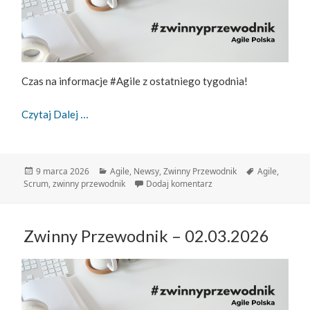
Czas na informacje #Agile z ostatniego tygodnia!
Zwinny Przewodnik – 09.03.2026
Czytaj Dalej
Data
Kategorie
Tagi
9 marca 2026
Agile
,
Newsy
,
Zwinny Przewodnik
Agile
,
publikacji
do Zwinny Przewodnik – 
Scrum
,
zwinny przewodnik
Dodaj komentarz
Zwinny Przewodnik – 02.03.2026