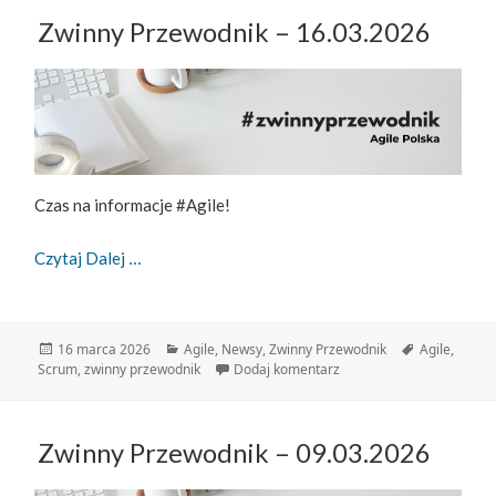
Zwinny Przewodnik – 16.03.2026
Czas na informacje #Agile!
Zwinny Przewodnik – 16.03.2026
Czytaj Dalej
Data
Kategorie
Tagi
16 marca 2026
Agile
,
Newsy
,
Zwinny Przewodnik
Agile
,
publikacji
do Zwinny Przewodnik – 
Scrum
,
zwinny przewodnik
Dodaj komentarz
Zwinny Przewodnik – 09.03.2026