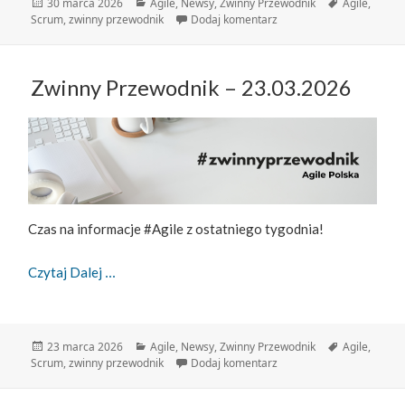
Data
Kategorie
Tagi
30 marca 2026
Agile
,
Newsy
,
Zwinny Przewodnik
Agile
,
publikacji
do Zwinny Przewodnik – 
Scrum
,
zwinny przewodnik
Dodaj komentarz
Zwinny Przewodnik – 23.03.2026
Czas na informacje #Agile z ostatniego tygodnia!
Zwinny Przewodnik – 23.03.2026
Czytaj Dalej
Data
Kategorie
Tagi
23 marca 2026
Agile
,
Newsy
,
Zwinny Przewodnik
Agile
,
publikacji
do Zwinny Przewodnik – 
Scrum
,
zwinny przewodnik
Dodaj komentarz