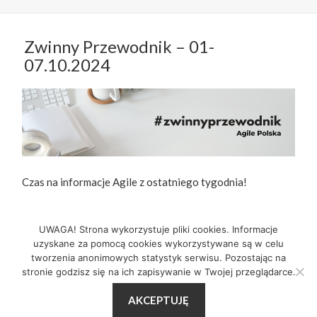
Zwinny Przewodnik – 01-
07.10.2024
Czas na informacje Agile z ostatniego tygodnia!
Zwinny Przewodnik – 01-07.10.2024
Czytaj Dalej
UWAGA! Strona wykorzystuje pliki cookies. Informacje
uzyskane za pomocą cookies wykorzystywane są w celu
tworzenia anonimowych statystyk serwisu. Pozostając na
stronie godzisz się na ich zapisywanie w Twojej przeglądarce.
Data
Kategorie
Tagi
7 października 2024
Agile
,
Newsy
,
Zwinny Przewodnik
publikacji
do Zwinny Przewodn
Agile
,
Scrum
,
zwinny przewodnik
Dodaj komentarz
AKCEPTUJĘ