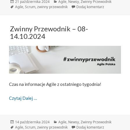
Data
Kategorie
21 października 2024
Agile
,
Newsy
,
Zwinny Przewodnik
publikacji
Tagi
do Zwinny Prze
Agile
,
Scrum
,
zwinny przewodnik
Dodaj komentarz
Zwinny Przewodnik – 08-
14.10.2024
Czas na informacje Agile z ostatniego tygodnia!
Zwinny Przewodnik – 08-14.10.2024
Czytaj Dalej
Data
Kategorie
14 października 2024
Agile
,
Newsy
,
Zwinny Przewodnik
publikacji
Tagi
do Zwinny Prze
Agile
,
Scrum
,
zwinny przewodnik
Dodaj komentarz