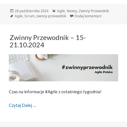
Data
Kategorie
28 października 2024
Agile
,
Newsy
,
Zwinny Przewodnik
publikacji
Tagi
do Zwinny Prze
Agile
,
Scrum
,
zwinny przewodnik
Dodaj komentarz
Zwinny Przewodnik – 15-
21.10.2024
Czas na informacje #Agile z ostatniego tygodnia!
Zwinny Przewodnik – 15-21.10.2024
Czytaj Dalej