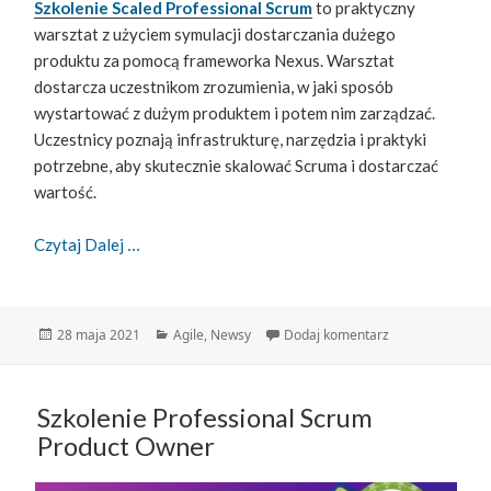
Szkolenie Scaled Professional Scrum
to praktyczny
warsztat z użyciem symulacji dostarczania dużego
produktu za pomocą frameworka Nexus. Warsztat
dostarcza uczestnikom zrozumienia, w jaki sposób
wystartować z dużym produktem i potem nim zarządzać.
Uczestnicy poznają infrastrukturę, narzędzia i praktyki
potrzebne, aby skutecznie skalować Scruma i dostarczać
wartość.
Szkolenie Scaled Professional Scrum
Czytaj Dalej
Data
Kategorie
do Szkolenie Sca
28 maja 2021
Agile
,
Newsy
Dodaj komentarz
publikacji
Szkolenie Professional Scrum
Product Owner