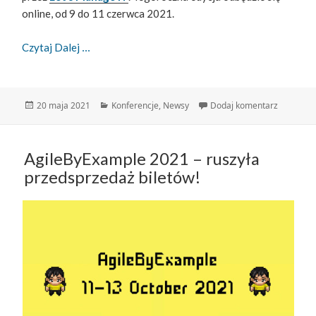
online, od 9 do 11 czerwca 2021.
Już Niebawem Konferencja IT Manager Of Tomor
Czytaj Dalej
Data
Kategorie
do Już n
20 maja 2021
Konferencje
,
Newsy
Dodaj komentarz
publikacji
AgileByExample 2021 – ruszyła
przedsprzedaż biletów!