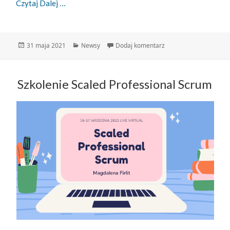
Zwinny Przewodnik – 31.05.2021
Czytaj Dalej
Data
Kategorie
do Zwinny Przewodnik 
31 maja 2021
Newsy
Dodaj komentarz
publikacji
Szkolenie Scaled Professional Scrum