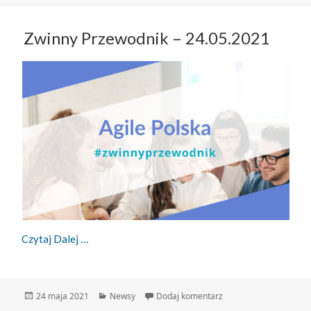
Zwinny Przewodnik – 24.05.2021
Zwinny Przewodnik – 24.05.2021
Czytaj Dalej
Data
Kategorie
do Zwinny Przewodnik 
24 maja 2021
Newsy
Dodaj komentarz
publikacji