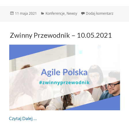
Data
Kategorie
do Konfer
11 maja 2021
Konferencje
,
Newsy
Dodaj komentarz
publikacji
Zwinny Przewodnik – 10.05.2021
Zwinny Przewodnik – 10.05.2021
Czytaj Dalej