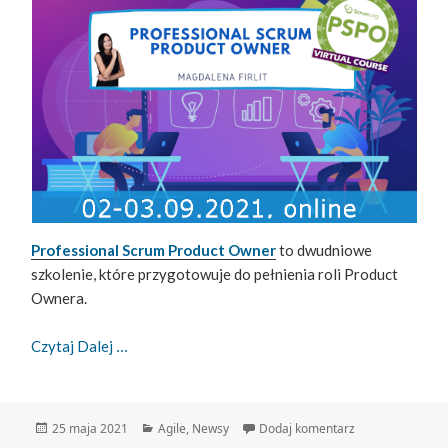
Professional Scrum Product Owner
to dwudniowe
szkolenie, które przygotowuje do pełnienia roli Product
Ownera.
Szkolenie Professional Scrum Product Owner
Czytaj Dalej
Data
Kategorie
do Szkolenie Pr
25 maja 2021
Agile
,
Newsy
Dodaj komentarz
publikacji