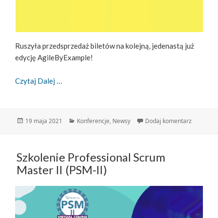
Ruszyła przedsprzedaż biletów na kolejną, jedenastą już
edycję AgileByExample!
AgileByExample 2021 – Ruszyła Przedsprzedaż Bi
Czytaj Dalej
Data
Kategorie
do AgileB
19 maja 2021
Konferencje
,
Newsy
Dodaj komentarz
publikacji
Szkolenie Professional Scrum
Master II (PSM-II)