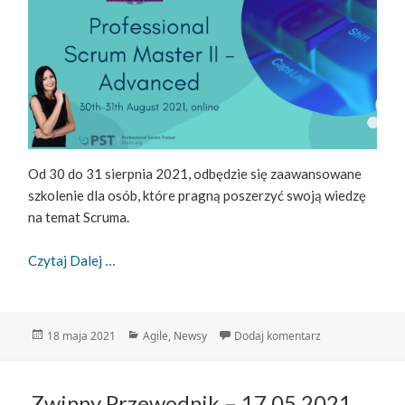
Od 30 do 31 sierpnia 2021, odbędzie się zaawansowane
szkolenie dla osób, które pragną poszerzyć swoją wiedzę
na temat Scruma.
Szkolenie Professional Scrum Master II (PSM-II)
Czytaj Dalej
Data
Kategorie
do Szkolenie Pro
18 maja 2021
Agile
,
Newsy
Dodaj komentarz
publikacji
Zwinny Przewodnik – 17.05.2021