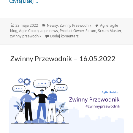
Zwinny Przewodnik – 23.05.2022
Czytaj Dalej
Data
Kategorie
Tagi
23 maja 2022
Newsy
,
Zwinny Przewodnik
Agile
,
agile
publikacji
blog
,
Agile Coach
,
agile news
,
Product Owner
,
Scrum
,
Scrum Master
,
do Zwinny Przewodnik – 23.05.2
zwinny przewodnik
Dodaj komentarz
Zwinny Przewodnik – 16.05.2022