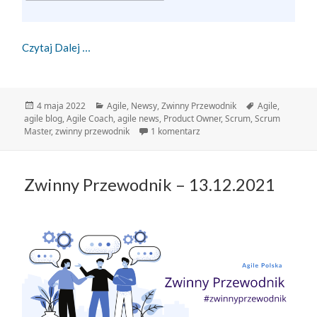
Zwinny Przewodnik – 04.05.2022
Czytaj Dalej
Data
Kategorie
Tagi
4 maja 2022
Agile
,
Newsy
,
Zwinny Przewodnik
Agile
,
publikacji
agile blog
,
Agile Coach
,
agile news
,
Product Owner
,
Scrum
,
Scrum
do Zwinny Przewodnik – 04.0
Master
,
zwinny przewodnik
1 komentarz
Zwinny Przewodnik – 13.12.2021