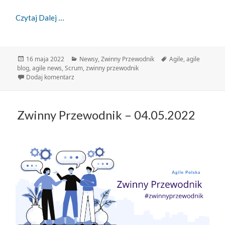
Zwinny Przewodnik – 16.05.2022
Czytaj Dalej
Data
Kategorie
Tagi
16 maja 2022
Newsy
,
Zwinny Przewodnik
Agile
,
agile
publikacji
blog
,
agile news
,
Scrum
,
zwinny przewodnik
do Zwinny Przewodnik – 16.05.2022
Dodaj komentarz
Zwinny Przewodnik – 04.05.2022