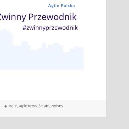
Tagi
k
Agile
,
agile news
,
Scrum
,
zwinny
 26.09.2022