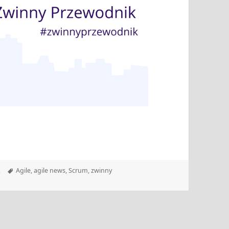
Tagi
k
Agile
,
agile news
,
Scrum
,
zwinny
 12.09.2022