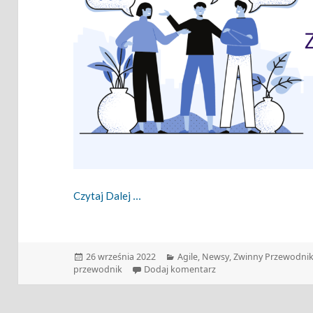
Zwinny Przewodnik – 26.09.2022
Czytaj Dalej
Data
Kategorie
26 września 2022
Agile
,
Newsy
,
Zwinny Przewodni
publikacji
do Zwinny Przewodnik –
przewodnik
Dodaj komentarz