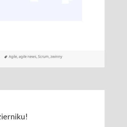
Tagi
k
Agile
,
agile news
,
Scrum
,
zwinny
 19.09.2022
zierniku!