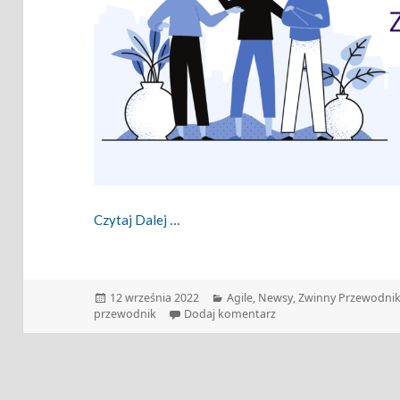
Zwinny Przewodnik – 12.09.2022
Czytaj Dalej
Data
Kategorie
12 września 2022
Agile
,
Newsy
,
Zwinny Przewodni
publikacji
do Zwinny Przewodnik –
przewodnik
Dodaj komentarz