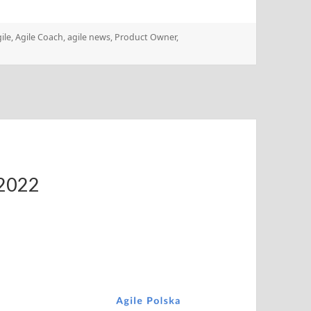
gi
ile
,
Agile Coach
,
agile news
,
Product Owner
,
ździerniku!
.2022