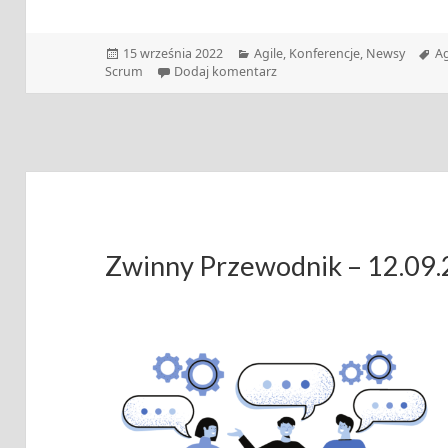
Data
Kategorie
Ta
15 września 2022
Agile
,
Konferencje
,
Newsy
Ag
publikacji
do Flight Levels Day już w pa
Scrum
Dodaj komentarz
Zwinny Przewodnik – 12.09