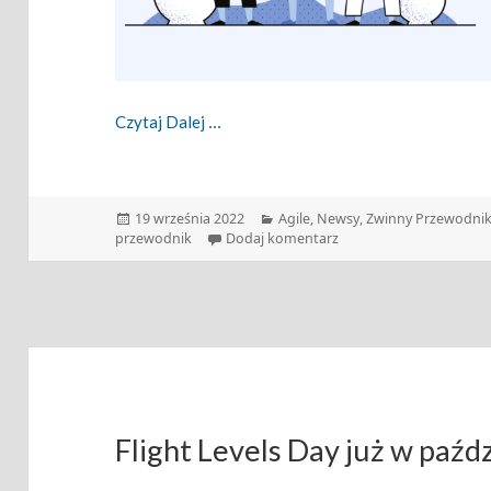
Zwinny Przewodnik – 19.09.2022
Czytaj Dalej
Data
Kategorie
19 września 2022
Agile
,
Newsy
,
Zwinny Przewodni
publikacji
do Zwinny Przewodnik –
przewodnik
Dodaj komentarz
Flight Levels Day już w paźd