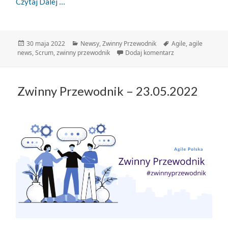
Zwinny Przewodnik – 30.05.2022
Czytaj Dalej
Data
Kategorie
Tagi
30 maja 2022
Newsy
,
Zwinny Przewodnik
Agile
,
agile
publikacji
do Zwinny Przewod
news
,
Scrum
,
zwinny przewodnik
Dodaj komentarz
Zwinny Przewodnik – 23.05.2022