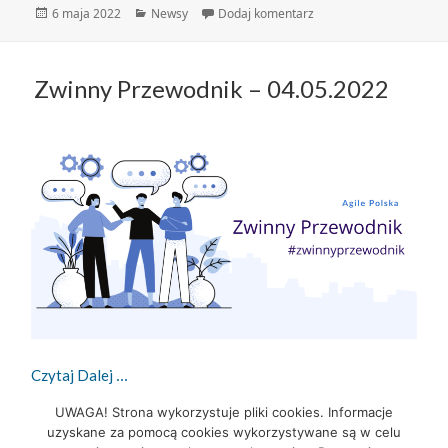
Data
Kategorie
do Projekt badawczy dot
6 maja 2022
Newsy
Dodaj komentarz
publikacji
Zwinny Przewodnik – 04.05.2022
Zwinny Przewodnik – 04.05.2022
Czytaj Dalej
UWAGA! Strona wykorzystuje pliki cookies. Informacje
uzyskane za pomocą cookies wykorzystywane są w celu