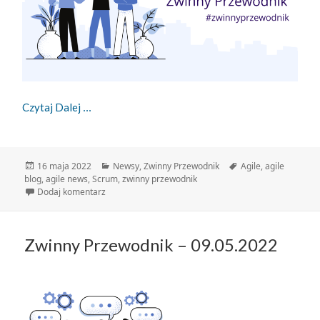
Zwinny Przewodnik – 16.05.2022
Czytaj Dalej
Data
Kategorie
Tagi
16 maja 2022
Newsy
,
Zwinny Przewodnik
Agile
,
agile
publikacji
blog
,
agile news
,
Scrum
,
zwinny przewodnik
do Zwinny Przewodnik – 16.05.2022
Dodaj komentarz
Zwinny Przewodnik – 09.05.2022