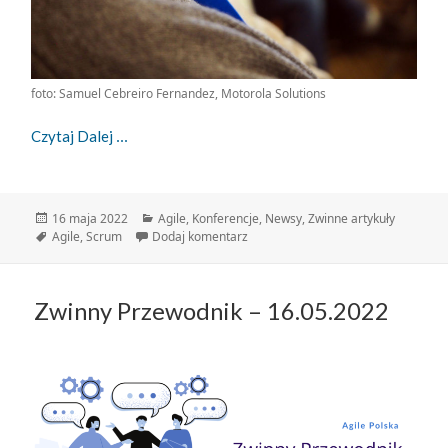
foto: Samuel Cebreiro Fernandez, Motorola Solutions
Agile Swarming – Co Czyni Tę Konferencję Wyjąt
Czytaj Dalej
Data
Kategorie
16 maja 2022
Agile
,
Konferencje
,
Newsy
,
Zwinne artykuły
publikacji
Tagi
do Agile Swarming – co czyni tę ko
Agile
,
Scrum
Dodaj komentarz
Zwinny Przewodnik – 16.05.2022