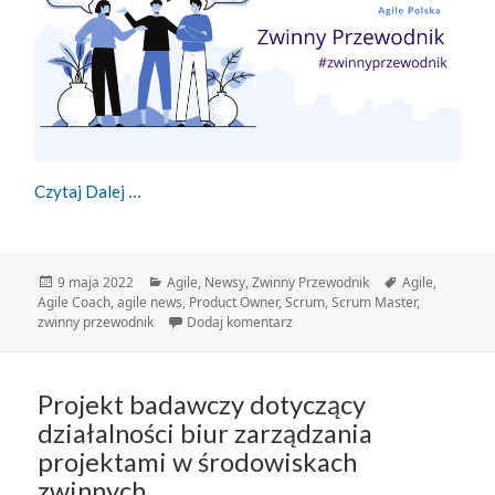
Zwinny Przewodnik – 09.05.2022
Czytaj Dalej
Data
Kategorie
Tagi
9 maja 2022
Agile
,
Newsy
,
Zwinny Przewodnik
Agile
,
publikacji
Agile Coach
,
agile news
,
Product Owner
,
Scrum
,
Scrum Master
,
do Zwinny Przewodnik – 09.05.2
zwinny przewodnik
Dodaj komentarz
Projekt badawczy dotyczący
działalności biur zarządzania
projektami w środowiskach
zwinnych