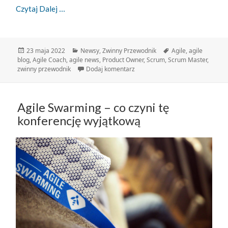
Zwinny Przewodnik – 23.05.2022
Czytaj Dalej
Data
Kategorie
Tagi
23 maja 2022
Newsy
,
Zwinny Przewodnik
Agile
,
agile
publikacji
blog
,
Agile Coach
,
agile news
,
Product Owner
,
Scrum
,
Scrum Master
,
do Zwinny Przewodnik – 23.05.2
zwinny przewodnik
Dodaj komentarz
Agile Swarming – co czyni tę
konferencję wyjątkową