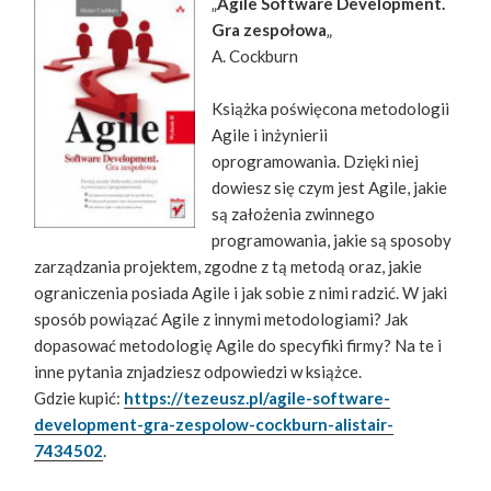
„
Agile Software Development.
Gra zespołowa
„
A. Cockburn
Książka poświęcona metodologii
Agile i inżynierii
oprogramowania. Dzięki niej
dowiesz się czym jest Agile, jakie
są założenia zwinnego
programowania, jakie są sposoby
zarządzania projektem, zgodne z tą metodą oraz, jakie
ograniczenia posiada Agile i jak sobie z nimi radzić. W jaki
sposób powiązać Agile z innymi metodologiami? Jak
dopasować metodologię Agile do specyfiki firmy? Na te i
inne pytania znjadziesz odpowiedzi w książce.
Gdzie kupić:
https://tezeusz.pl/agile-software-
development-gra-zespolow-cockburn-alistair-
7434502
.