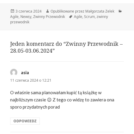
Data
Autor
Katego
3 czerwca 2024
Opublikowane przez Małgorzata Zelek
publikacji
Tagi
Agile
,
Newsy
,
Zwinny Przewodnik
Agile
,
Scrum
,
zwinny
przewodnik
Jeden komentarz do “Zwinny Przewodnik –
28.05-03.06.2024”
asia
pisze:
11 czerwca 2024 o 12:21
O właśnie sama planowałam kupić tą książkę w
najbliższym czasie 😉 Z tego co widzę to zawiera ona
sporo przydatnych porad
ODPOWIEDZ