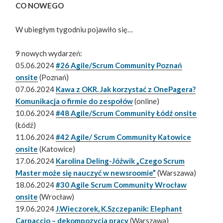
CO NOWEGO
W ubiegłym tygodniu pojawiło się…
9 nowych wydarzeń:
05.06.2024
#26 Agile/Scrum Community Poznań
onsite
(Poznań)
07.06.2024
Kawa z OKR. Jak korzystać z OnePagera?
Komunikacja o firmie do zespołów
(online)
10.06.2024
#48 Agile/Scrum Community Łódź onsite
(Łódź)
11.06.2024
#42 Agile/ Scrum Community Katowice
onsite
(Katowice)
17.06.2024
Karolina Deling-Jóźwik „Czego Scrum
Master może się nauczyć w newsroomie”
(Warszawa)
18.06.2024
#30 Agile Scrum Community Wrocław
onsite
(Wrocław)
19.06.2024
J.Wieczorek, K.Szczepanik: Elephant
Carpaccio – dekompozycja pracy
(Warszawa)