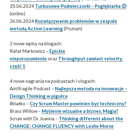
20.06.2024
Turkusowe Podwieczorki – Pogłębiarka 🙂
(online)
26.06.2024
Rozwiązywanie problemów w zespole
metodą Action Learning
(Poznań)
2 nowe wpisy na blogach:
Rafał Markowicz –
Epickie
nieporozumienie
oraz
Throughput zamiast velocity,
część 1
4 nowe nagrania na podcastach i vlogach:
Antifragile Podcast –
Najlepsza metoda na innowacje –
Design Thinking w pigułce
#białko –
Czy Scrum Master powinien być techniczny?
Brass Willow –
Myślenie wizualne a biznes. Magia?
Scrum with Dr Joanna –
Thinking different about the
CHANGE: CHANGE FLUENCY with Leslie Morse