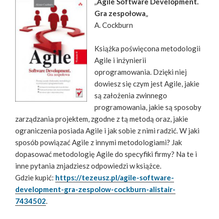
„
Agile Software Development.
Gra zespołowa
„
A. Cockburn
Książka poświęcona metodologii
Agile i inżynierii
oprogramowania. Dzięki niej
dowiesz się czym jest Agile, jakie
są założenia zwinnego
programowania, jakie są sposoby
zarządzania projektem, zgodne z tą metodą oraz, jakie
ograniczenia posiada Agile i jak sobie z nimi radzić. W jaki
sposób powiązać Agile z innymi metodologiami? Jak
dopasować metodologię Agile do specyfiki firmy? Na te i
inne pytania znjadziesz odpowiedzi w książce.
Gdzie kupić:
https://tezeusz.pl/agile-software-
development-gra-zespolow-cockburn-alistair-
7434502
.