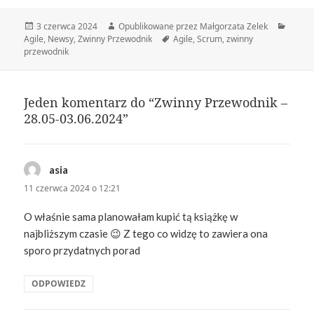
Data
Autor
Katego
3 czerwca 2024
Opublikowane przez Małgorzata Zelek
publikacji
Tagi
Agile
,
Newsy
,
Zwinny Przewodnik
Agile
,
Scrum
,
zwinny
przewodnik
Jeden komentarz do “Zwinny Przewodnik –
28.05-03.06.2024”
asia
pisze:
11 czerwca 2024 o 12:21
O właśnie sama planowałam kupić tą książkę w
najbliższym czasie 😉 Z tego co widzę to zawiera ona
sporo przydatnych porad
ODPOWIEDZ