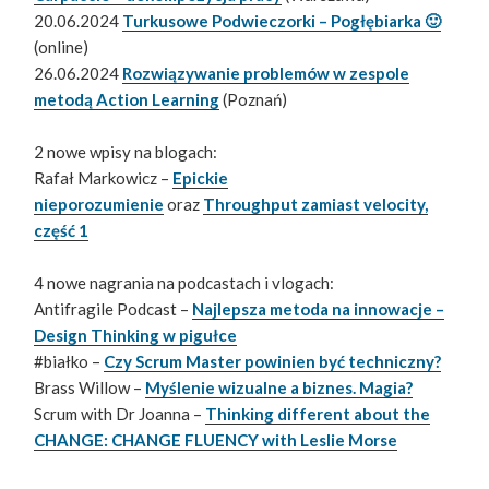
20.06.2024
Turkusowe Podwieczorki – Pogłębiarka 🙂
(online)
26.06.2024
Rozwiązywanie problemów w zespole
metodą Action Learning
(Poznań)
2 nowe wpisy na blogach:
Rafał Markowicz –
Epickie
nieporozumienie
oraz
Throughput zamiast velocity,
część 1
4 nowe nagrania na podcastach i vlogach:
Antifragile Podcast –
Najlepsza metoda na innowacje –
Design Thinking w pigułce
#białko –
Czy Scrum Master powinien być techniczny?
Brass Willow –
Myślenie wizualne a biznes. Magia?
Scrum with Dr Joanna –
Thinking different about the
CHANGE: CHANGE FLUENCY with Leslie Morse