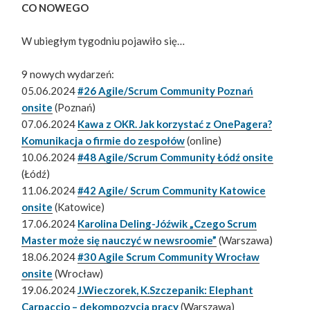
CO NOWEGO
W ubiegłym tygodniu pojawiło się…
9 nowych wydarzeń:
05.06.2024
#26 Agile/Scrum Community Poznań
onsite
(Poznań)
07.06.2024
Kawa z OKR. Jak korzystać z OnePagera?
Komunikacja o firmie do zespołów
(online)
10.06.2024
#48 Agile/Scrum Community Łódź onsite
(Łódź)
11.06.2024
#42 Agile/ Scrum Community Katowice
onsite
(Katowice)
17.06.2024
Karolina Deling-Jóźwik „Czego Scrum
Master może się nauczyć w newsroomie”
(Warszawa)
18.06.2024
#30 Agile Scrum Community Wrocław
onsite
(Wrocław)
19.06.2024
J.Wieczorek, K.Szczepanik: Elephant
Carpaccio – dekompozycja pracy
(Warszawa)