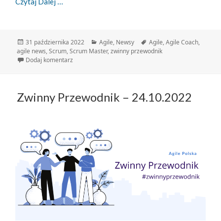
Zwinny Przewodnik – 31.10.2022
Czytaj Dalej
Data
Kategorie
Tagi
31 października 2022
Agile
,
Newsy
Agile
,
Agile Coach
,
publikacji
agile news
,
Scrum
,
Scrum Master
,
zwinny przewodnik
do Zwinny Przewodnik – 31.10.2022
Dodaj komentarz
Zwinny Przewodnik – 24.10.2022