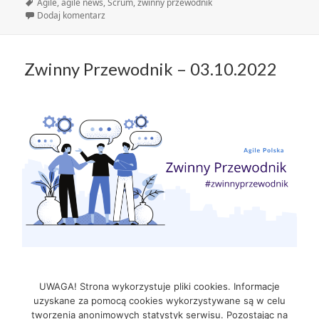
publikacji
Tagi
Agile
,
agile news
,
Scrum
,
zwinny przewodnik
do Zwinny Przewodnik – 10.10.2022
Dodaj komentarz
Zwinny Przewodnik – 03.10.2022
Zwinny Przewodnik – 03.10.2022
Czytaj Dalej
UWAGA! Strona wykorzystuje pliki cookies. Informacje
uzyskane za pomocą cookies wykorzystywane są w celu
tworzenia anonimowych statystyk serwisu. Pozostając na