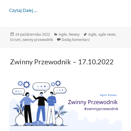
Zwinny Przewodnik – 24.10.2022
Czytaj Dalej
Data
Kategorie
Tagi
24 października 2022
Agile
,
Newsy
Agile
,
agile news
,
publikacji
do Zwinny Przewodnik – 
Scrum
,
zwinny przewodnik
Dodaj komentarz
Zwinny Przewodnik – 17.10.2022