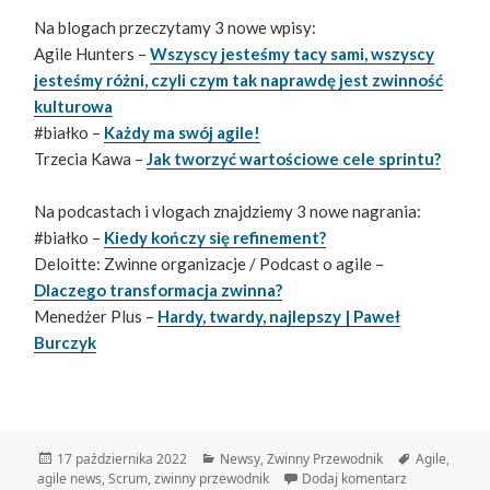
Na blogach przeczytamy 3 nowe wpisy:
Agile Hunters –
Wszyscy jesteśmy tacy sami, wszyscy
jesteśmy różni, czyli czym tak naprawdę jest zwinność
kulturowa
#białko –
Każdy ma swój agile!
Trzecia Kawa –
Jak tworzyć wartościowe cele sprintu?
Na podcastach i vlogach znajdziemy 3 nowe nagrania:
#białko –
Kiedy kończy się refinement?
Deloitte: Zwinne organizacje / Podcast o agile –
Dlaczego transformacja zwinna?
Menedżer Plus –
Hardy, twardy, najlepszy | Paweł
Burczyk
Data
Kategorie
Tagi
17 października 2022
Newsy
,
Zwinny Przewodnik
Agile
,
publikacji
do Zwinny Pr
agile news
,
Scrum
,
zwinny przewodnik
Dodaj komentarz