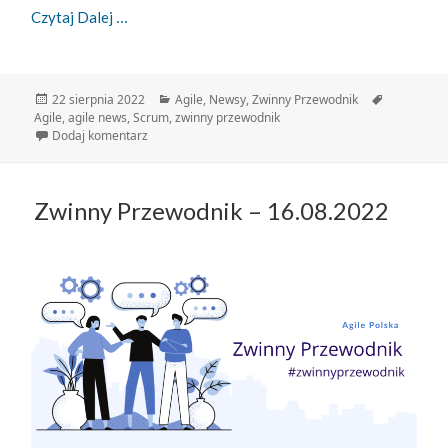
Zwinny Przewodnik – 22.08.2022
Czytaj Dalej
Data
Kategorie
Tagi
22 sierpnia 2022
Agile
,
Newsy
,
Zwinny Przewodnik
publikacji
Agile
,
agile news
,
Scrum
,
zwinny przewodnik
do Zwinny Przewodnik – 22.08.2022
Dodaj komentarz
Zwinny Przewodnik – 16.08.2022