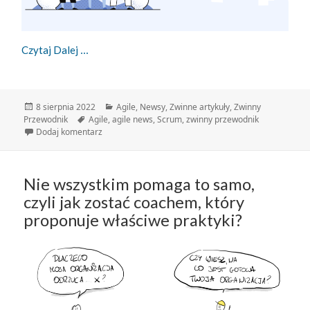
Zwinny Przewodnik – 08.08.2022
Czytaj Dalej
Data
Kategorie
8 sierpnia 2022
Agile
,
Newsy
,
Zwinne artykuły
,
Zwinny
publikacji
Tagi
Przewodnik
Agile
,
agile news
,
Scrum
,
zwinny przewodnik
do Zwinny Przewodnik – 08.08.2022
Dodaj komentarz
Nie wszystkim pomaga to samo,
czyli jak zostać coachem, który
proponuje właściwe praktyki?