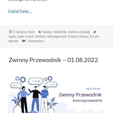
Nie Wszystkim Pomaga To Samo, Czyli Jak Zostać
Czytaj Dalej
Data
Kategorie
Tagi
3 sierpnia 2022
Newsy
,
Szkolenie
,
Zwinne artykuły
publikacji
Agile
,
Agile Coach
,
Kanban
,
Management
,
Product Owner
,
Scrum
do Nie wszystkim pomaga to samo, czyli jak zost
Master
1 komentarz
Zwinny Przewodnik – 01.08.2022