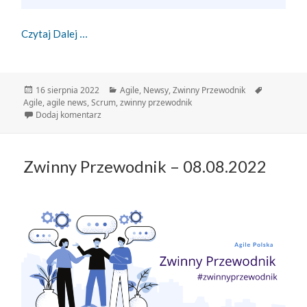
Zwinny Przewodnik – 16.08.2022
Czytaj Dalej
Data
Kategorie
Tagi
16 sierpnia 2022
Agile
,
Newsy
,
Zwinny Przewodnik
publikacji
Agile
,
agile news
,
Scrum
,
zwinny przewodnik
do Zwinny Przewodnik – 16.08.2022
Dodaj komentarz
Zwinny Przewodnik – 08.08.2022