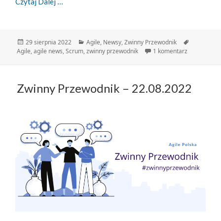
Zwinny Przewodnik – 29.08.2022
Czytaj Dalej
Data
Kategorie
Tagi
29 sierpnia 2022
Agile
,
Newsy
,
Zwinny Przewodnik
publikacji
do Zwinny P
Agile
,
agile news
,
Scrum
,
zwinny przewodnik
1 komentarz
Zwinny Przewodnik – 22.08.2022