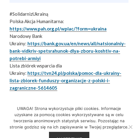
#SolidarnizUkrainą
Polska Akcja Humanitarna:
https://www.pah.org.pl/wplac/?form=ukraina
Narodowy Bank
Ukrainy:
https://bank.gov.ua/en/news/all/natsionalniy-
bank-vidkriv-spetsrahunok-dlya-zboru-koshtiv-na-
potrebi-armiyi
Lista zbiórek wsparcia dla
Ukrainy:
https://tvn24.pl/polska/pomoc-dla-ukrainy-
lista-zbiorek-funduszy-organizacje-z-polski-i-
zagraniczne-5614605
Zwinny Przewodnik – 07.03.2022
Czytaj Dalej
UWAGA! Strona wykorzystuje pliki cookies. Informacje
uzyskane za pomocą cookies wykorzystywane są w celu
tworzenia anonimowych statystyk serwisu. Pozostając na
stronie godzisz się na ich zapisywanie w Twojej przeglądarce.
Data
Kategorie
Tagi
7 marca 2022
Agile
,
Newsy
,
Zwinny Przewodnik
Agile
,
publikacji
do Zwinny Pr
agile news
,
Scrum
,
zwinny przewodnik
Dodaj komentarz