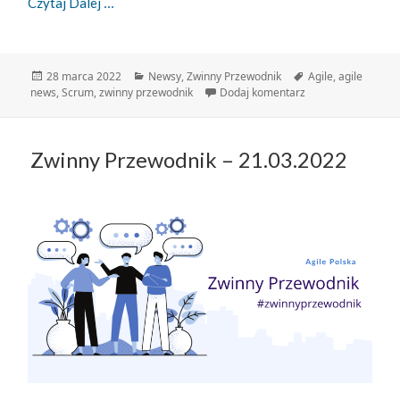
Zwinny Przewodnik – 28.03.2022
Czytaj Dalej
Data
Kategorie
Tagi
28 marca 2022
Newsy
,
Zwinny Przewodnik
Agile
,
agile
publikacji
do Zwinny Przewod
news
,
Scrum
,
zwinny przewodnik
Dodaj komentarz
Zwinny Przewodnik – 21.03.2022