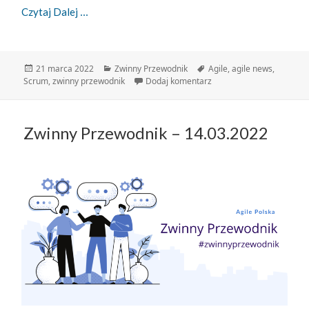
Zwinny Przewodnik – 21.03.2022
Czytaj Dalej
Data
Kategorie
Tagi
21 marca 2022
Zwinny Przewodnik
Agile
,
agile news
,
publikacji
do Zwinny Przewodnik – 
Scrum
,
zwinny przewodnik
Dodaj komentarz
Zwinny Przewodnik – 14.03.2022