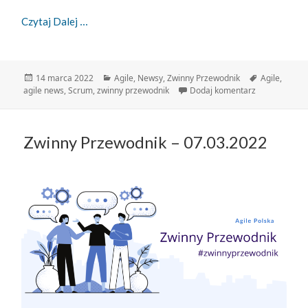
Zwinny Przewodnik – 14.03.2022
Czytaj Dalej
Data
Kategorie
Tagi
14 marca 2022
Agile
,
Newsy
,
Zwinny Przewodnik
Agile
,
publikacji
do Zwinny Pr
agile news
,
Scrum
,
zwinny przewodnik
Dodaj komentarz
Zwinny Przewodnik – 07.03.2022