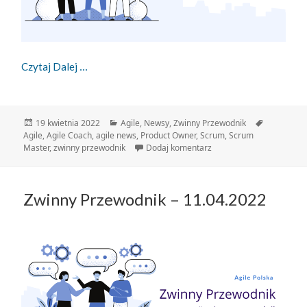
Zwinny Przewodnik – 19.04.2022
Czytaj Dalej
Data
Kategorie
Tagi
19 kwietnia 2022
Agile
,
Newsy
,
Zwinny Przewodnik
publikacji
Agile
,
Agile Coach
,
agile news
,
Product Owner
,
Scrum
,
Scrum
do Zwinny Przewodnik – 
Master
,
zwinny przewodnik
Dodaj komentarz
Zwinny Przewodnik – 11.04.2022