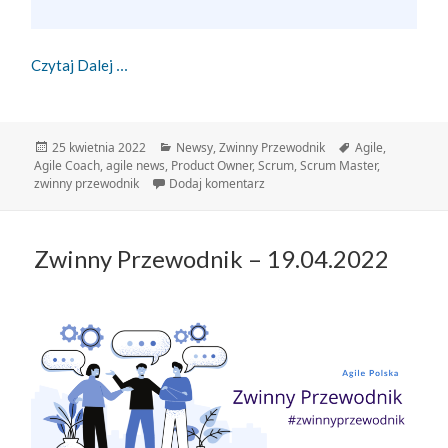
Zwinny Przewodnik – 25.04.2022
Czytaj Dalej
Data
Kategorie
Tagi
25 kwietnia 2022
Newsy
,
Zwinny Przewodnik
Agile
,
publikacji
Agile Coach
,
agile news
,
Product Owner
,
Scrum
,
Scrum Master
,
do Zwinny Przewodnik – 25.04.2
zwinny przewodnik
Dodaj komentarz
Zwinny Przewodnik – 19.04.2022