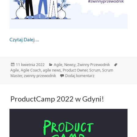
Zwinny Przewodnik – 11.04.2022
Czytaj Dalej
Data
Kategorie
Tagi
11 kwietnia 2022
Agile
,
Newsy
,
Zwinny Przewodnik
publikacji
Agile
,
Agile Coach
,
agile news
,
Product Owner
,
Scrum
,
Scrum
do Zwinny Przewodnik – 
Master
,
zwinny przewodnik
Dodaj komentarz
ProductCamp 2022 w Gdyni!