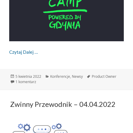
ProductCamp 2022 W Gdyni!
Czytaj Dalej
Data
Kategorie
Tagi
5 kwietnia 2022
Konferencje
,
Newsy
Product Owner
publikacji
do ProductCamp 2022 w Gdyni!
1 komentarz
Zwinny Przewodnik – 04.04.2022