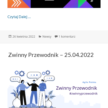
Zapraszamy Na Konferencję Inżynierii Oprogram
Czytaj Dalej
Data
Kategorie
do Zapraszamy na Konfe
26 kwietnia 2022
Newsy
1 komentarz
publikacji
Zwinny Przewodnik – 25.04.2022