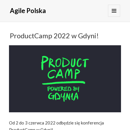
Agile Polska
MENU
I
WIDGETY
ProductCamp 2022 w Gdyni!
Od 2 do 3 czerwca 2022 odbędzie się konferencja
ProductCamp w Gdyni!