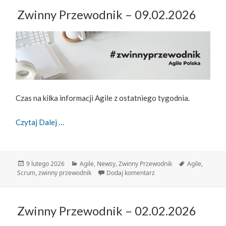
Zwinny Przewodnik – 09.02.2026
Czas na kilka informacji Agile z ostatniego tygodnia.
Zwinny Przewodnik – 09.02.2026
Czytaj Dalej
Data
Kategorie
Tagi
9 lutego 2026
Agile
,
Newsy
,
Zwinny Przewodnik
Agile
,
publikacji
do Zwinny Przewodnik – 
Scrum
,
zwinny przewodnik
Dodaj komentarz
Zwinny Przewodnik – 02.02.2026