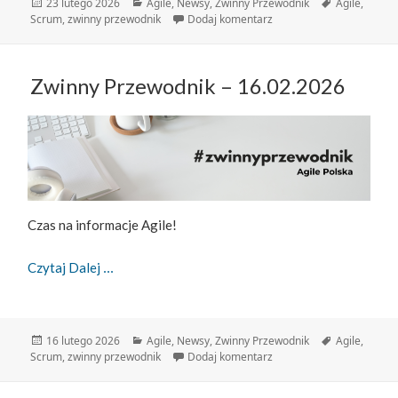
Data
Kategorie
Tagi
23 lutego 2026
Agile
,
Newsy
,
Zwinny Przewodnik
Agile
,
publikacji
do Zwinny Przewodnik – 
Scrum
,
zwinny przewodnik
Dodaj komentarz
Zwinny Przewodnik – 16.02.2026
Czas na informacje Agile!
Zwinny Przewodnik – 16.02.2026
Czytaj Dalej
Data
Kategorie
Tagi
16 lutego 2026
Agile
,
Newsy
,
Zwinny Przewodnik
Agile
,
publikacji
do Zwinny Przewodnik – 
Scrum
,
zwinny przewodnik
Dodaj komentarz