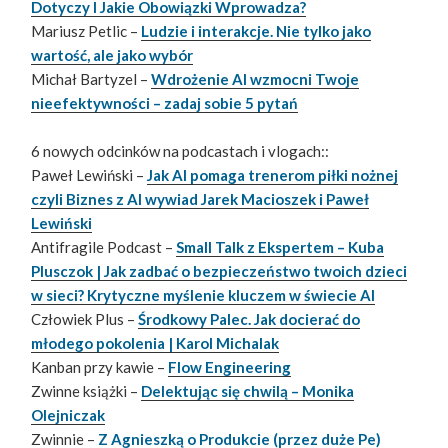
Dotyczy I Jakie Obowiązki Wprowadza?
Mariusz Petlic –
Ludzie i interakcje. Nie tylko jako
wartość, ale jako wybór
Michał Bartyzel –
Wdrożenie AI wzmocni Twoje
nieefektywności – zadaj sobie 5 pytań
6 nowych odcinków na podcastach i vlogach::
Paweł Lewiński –
Jak AI pomaga trenerom piłki nożnej
czyli Biznes z AI wywiad Jarek Macioszek i Paweł
Lewiński
Antifragile Podcast –
Small Talk z Ekspertem – Kuba
Plusczok | Jak zadbać o bezpieczeństwo twoich dzieci
w sieci? Krytyczne myślenie kluczem w świecie AI
Człowiek Plus –
Środkowy Palec. Jak docierać do
młodego pokolenia | Karol Michalak
Kanban przy kawie –
Flow Engineering
Zwinne książki –
Delektując się chwilą – Monika
Olejniczak
Zwinnie –
Z Agnieszką o Produkcie (przez duże Pe)