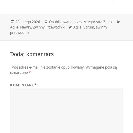
Data
Autor
Katego
23 lutego 2026
Opublikowane przez Małgorzata Zelek
publikacji
Tagi
Agile
,
Newsy
,
Zwinny Przewodnik
Agile
,
Scrum
,
zwinny
przewodnik
Dodaj komentarz
Twój adres e-mail nie zostanie opublikowany.
Wymagane pola są
oznaczone
*
KOMENTARZ
*