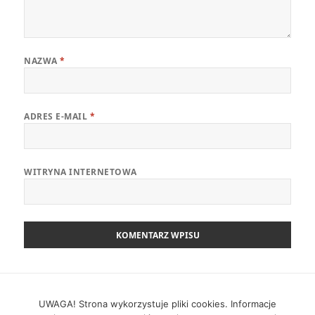
NAZWA
*
ADRES E-MAIL
*
WITRYNA INTERNETOWA
Nawigacja
POPRZEDNI
wpisu
Zwinny Przewodnik – 16.02.2026
UWAGA! Strona wykorzystuje pliki cookies. Informacje
Poprzedni