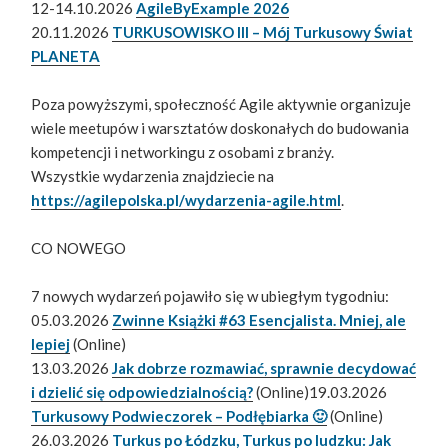
12-14.10.2026
AgileByExample 2026
20.11.2026
TURKUSOWISKO III – Mój Turkusowy Świat
PLANETA
Poza powyższymi, społeczność Agile aktywnie organizuje
wiele meetupów i warsztatów doskonałych do budowania
kompetencji i networkingu z osobami z branży.
Wszystkie wydarzenia znajdziecie na
https://agilepolska.pl/wydarzenia-agile.html
.
CO NOWEGO
7 nowych wydarzeń pojawiło się w ubiegłym tygodniu:
05.03.2026
Zwinne Książki #63 Esencjalista. Mniej, ale
lepiej
(Online)
13.03.2026
Jak dobrze rozmawiać, sprawnie decydować
i dzielić się odpowiedzialnością?
(Online)19.03.2026
Turkusowy Podwieczorek – Podłębiarka 🙂
(Online)
26.03.2026
Turkus po Łódzku, Turkus po ludzku: Jak