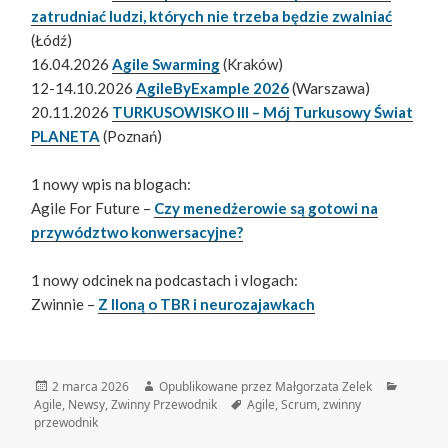
zatrudniać ludzi, których nie trzeba będzie zwalniać
(Łódź)
16.04.2026
Agile Swarming
(Kraków)
12-14.10.2026
AgileByExample 2026
(Warszawa)
20.11.2026
TURKUSOWISKO III – Mój Turkusowy Świat
PLANETA
(Poznań)
1 nowy wpis na blogach:
Agile For Future –
Czy menedżerowie są gotowi na
przywództwo konwersacyjne?
1 nowy odcinek na podcastach i vlogach:
Zwinnie –
Z Iloną o TBR i neurozajawkach
Data
Autor
Kategor
2 marca 2026
Opublikowane przez Małgorzata Zelek
publikacji
Tagi
Agile
,
Newsy
,
Zwinny Przewodnik
Agile
,
Scrum
,
zwinny
przewodnik