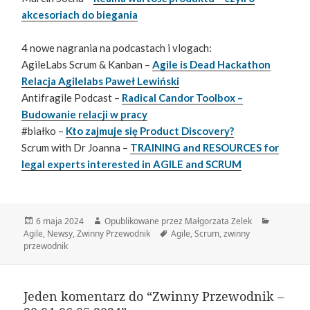
akcesoriach do biegania
4 nowe nagrania na podcastach i vlogach:
AgileLabs Scrum & Kanban –
Agile is Dead Hackathon
Relacja Agilelabs Paweł Lewiński
Antifragile Podcast –
Radical Candor Toolbox –
Budowanie relacji w pracy
#białko –
Kto zajmuje się Product Discovery?
Scrum with Dr Joanna –
TRAINING and RESOURCES for
legal experts interested in AGILE and SCRUM
Data
Autor
Kategorie
6 maja 2024
Opublikowane przez Małgorzata Zelek
publikacji
Tagi
Agile
,
Newsy
,
Zwinny Przewodnik
Agile
,
Scrum
,
zwinny
przewodnik
Jeden komentarz do “Zwinny Przewodnik –