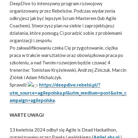
DeepDive to intensywny program rozwojowy
organizowany przez Rebelsów. Podczas wydarzenia
odkryjesz jak być lepszym Scrum Masterem (lub Agile
Coachem). Stworzysz plan na siebie i zaprojektujesz
działania, które pomogą Ci poradzić sobie z problemami
organizacji i zespołu.
Po zakwalifikowaniu czeka Cię przygotowanie, ciężka
praca w trakcie warsztatów oraz obowiązkowa praca po
szkoleniu, a nad Twoim rozwojem będzie czuwać 4
trenerów: Tomisław Krężelewski, Andrzej Zińczuk, Marcin
Ziółek i Adam Michalczyk.
Sprawdź
https://deepdive.rebelsi.pl/?
utm_source=agilepolska.pl&utm_medium=post&utm_c
ampaign=agilepolska
.
WARTE UWAGI
13 kwietnia 2024 odbył się Agile is Dead Hackathon,
organizowany przez Pawła Lewińskiego (
AgileLabs.pl
i