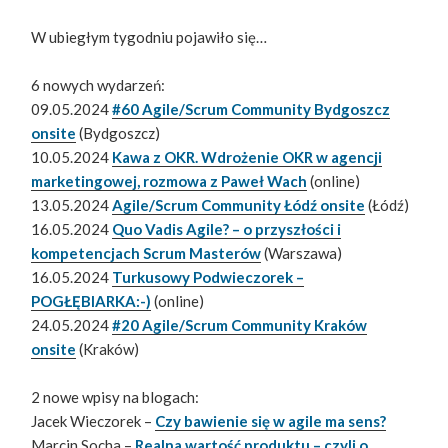
W ubiegłym tygodniu pojawiło się…
6 nowych wydarzeń:
09.05.2024
#60 Agile/Scrum Community Bydgoszcz
onsite
(Bydgoszcz)
10.05.2024
Kawa z OKR. Wdrożenie OKR w agencji
marketingowej, rozmowa z Paweł Wach
(online)
13.05.2024
Agile/Scrum Community Łódź onsite
(Łódź)
16.05.2024
Quo Vadis Agile? – o przyszłości i
kompetencjach Scrum Masterów
(Warszawa)
16.05.2024
Turkusowy Podwieczorek –
POGŁĘBIARKA:-)
(online)
24.05.2024
#20 Agile/Scrum Community Kraków
onsite
(Kraków)
2 nowe wpisy na blogach:
Jacek Wieczorek –
Czy bawienie się w agile ma sens?
Marcin Socha –
Realna wartość produktu – czyli o