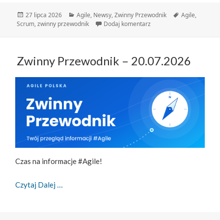
Data
Kategorie
Tagi
27 lipca 2026
Agile
,
Newsy
,
Zwinny Przewodnik
Agile
,
publikacji
do Zwinny Przewodnik – 
Scrum
,
zwinny przewodnik
Dodaj komentarz
Zwinny Przewodnik – 20.07.2026
Czas na informacje #Agile!
Zwinny Przewodnik – 20.07.2026
Czytaj Dalej