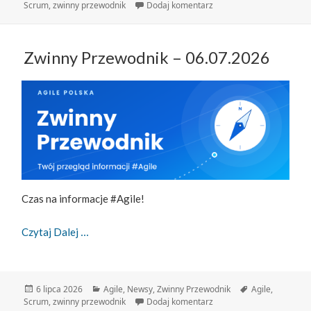
publikacji
do Zwinny Przewodnik – 
Scrum
,
zwinny przewodnik
Dodaj komentarz
Zwinny Przewodnik – 06.07.2026
Czas na informacje #Agile!
Zwinny Przewodnik – 06.07.2026
Czytaj Dalej
Data
Kategorie
Tagi
6 lipca 2026
Agile
,
Newsy
,
Zwinny Przewodnik
Agile
,
publikacji
do Zwinny Przewodnik – 
Scrum
,
zwinny przewodnik
Dodaj komentarz