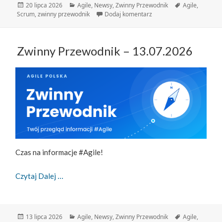
Data
Kategorie
Tagi
20 lipca 2026
Agile
,
Newsy
,
Zwinny Przewodnik
Agile
,
publikacji
do Zwinny Przewodnik – 
Scrum
,
zwinny przewodnik
Dodaj komentarz
Zwinny Przewodnik – 13.07.2026
Czas na informacje #Agile!
Zwinny Przewodnik – 13.07.2026
Czytaj Dalej
Data
Kategorie
Tagi
13 lipca 2026
Agile
,
Newsy
,
Zwinny Przewodnik
Agile
,