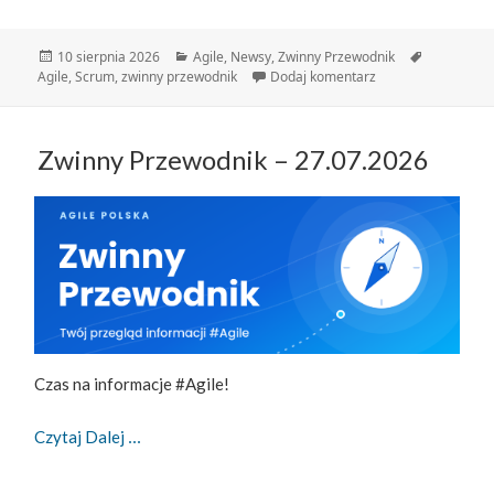
Data
Kategorie
Tagi
10 sierpnia 2026
Agile
,
Newsy
,
Zwinny Przewodnik
publikacji
do Zwinny Przewodn
Agile
,
Scrum
,
zwinny przewodnik
Dodaj komentarz
Zwinny Przewodnik – 27.07.2026
Czas na informacje #Agile!
Zwinny Przewodnik – 27.07.2026
Czytaj Dalej