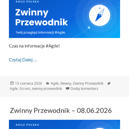
Czas na informacje #Agile!
Zwinny Przewodnik: 15.06.2026
Czytaj Dalej
Data
Kategorie
Tagi
15 czerwca 2026
Agile
,
Newsy
,
Zwinny Przewodnik
publikacji
do Zwinny Przewodn
Agile
,
Scrum
,
zwinny przewodnik
Dodaj komentarz
Zwinny Przewodnik – 08.06.2026