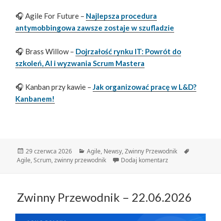
🎧 Agile For Future –
Najlepsza procedura
antymobbingowa zawsze zostaje w szufladzie
🎧 Brass Willow –
Dojrzałość rynku IT: Powrót do
szkoleń, AI i wyzwania Scrum Mastera
🎧 Kanban przy kawie –
Jak organizować pracę w L&D?
Kanbanem!
Data
Kategorie
Tagi
29 czerwca 2026
Agile
,
Newsy
,
Zwinny Przewodnik
publikacji
do Zwinny Przewodn
Agile
,
Scrum
,
zwinny przewodnik
Dodaj komentarz
Zwinny Przewodnik – 22.06.2026