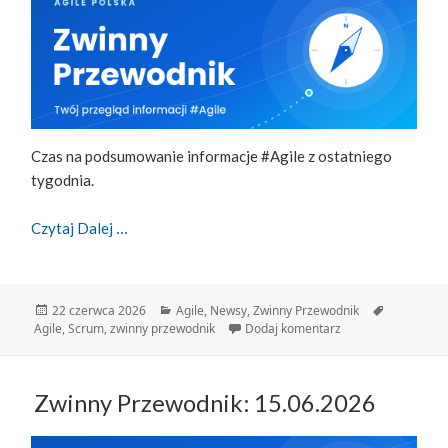
Czas na podsumowanie informacje #Agile z ostatniego
tygodnia.
Zwinny Przewodnik – 22.06.2026
Czytaj Dalej
Data
Kategorie
Tagi
22 czerwca 2026
Agile
,
Newsy
,
Zwinny Przewodnik
publikacji
do Zwinny Przewodn
Agile
,
Scrum
,
zwinny przewodnik
Dodaj komentarz
Zwinny Przewodnik: 15.06.2026