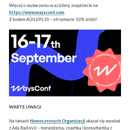
Więcej o wydarzeniu oraz bilety znajdziecie na
https://www.waysconf.com
.
Z kodem AGILEPL10 – otrzymacie 10% zniżki!
WARTE UWAGI
Na łamach
Nowoczesnych Organizacji
ukazał się wywiad
z Adą Raičević – menedżerką, coachką i konsultantką z