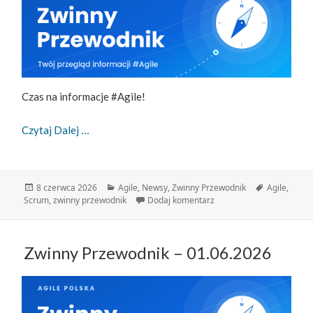
Czas na informacje #Agile!
Zwinny Przewodnik – 08.06.2026
Czytaj Dalej
Data
Kategorie
Tagi
8 czerwca 2026
Agile
,
Newsy
,
Zwinny Przewodnik
Agile
,
publikacji
do Zwinny Przewodnik – 
Scrum
,
zwinny przewodnik
Dodaj komentarz
Zwinny Przewodnik – 01.06.2026