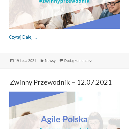
Zwinny Przewodnik – 19.07.2021
Czytaj Dalej
Data
Kategorie
do Zwinny Przewodnik 
19 lipca 2021
Newsy
Dodaj komentarz
publikacji
Zwinny Przewodnik – 12.07.2021