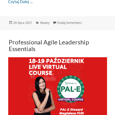
Zwinny Przewodnik – 26.07.2021
Czytaj Dalej
Data
Kategorie
do Zwinny Przewodnik 
26 lipca 2021
Newsy
Dodaj komentarz
publikacji
Professional Agile Leadership
Essentials