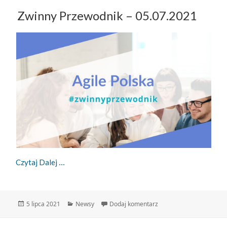
Zwinny Przewodnik – 05.07.2021
Zwinny Przewodnik – 05.07.2021
Czytaj Dalej
Data
Kategorie
do Zwinny Przewodnik –
5 lipca 2021
Newsy
Dodaj komentarz
publikacji