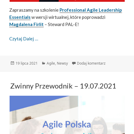
Zapraszamy na szkolenie
Professional Agile Leadership
Essentials
w wersji wirtualnej, które poprowadzi
Magdalena Firlit
– Steward PAL-E!
Professional Agile Leadership Essentials
Czytaj Dalej
Data
Kategorie
do Professional A
19 lipca 2021
Agile
,
Newsy
Dodaj komentarz
publikacji
Zwinny Przewodnik – 19.07.2021