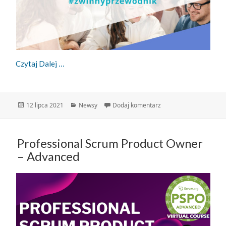
Zwinny Przewodnik – 12.07.2021
Czytaj Dalej
Data
Kategorie
do Zwinny Przewodnik 
12 lipca 2021
Newsy
Dodaj komentarz
publikacji
Professional Scrum Product Owner
– Advanced