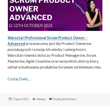
Warsztat Professional Scrum Product Owner –
Advanced
przeznaczony jest dla Product Ownerów
poszukujących rozwoju ich wiedzy i umiejętności.
Warsztat również dotyczy Product Managerów, Scrum
Masterów, Agile Coachów oraz wszystkich, ktorzy biorą
udział w budowaniu produktów Scrumem od minimum roku.
Professional Scrum Product Owner – Advanced
Czytaj Dalej
Data
Kategorie
do Professional Scrum 
5 lipca 2021
Newsy
Dodaj komentarz
publikacji