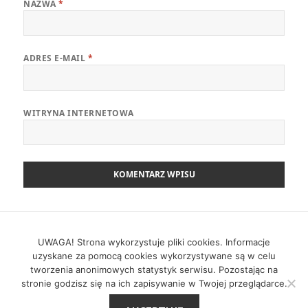
NAZWA
*
ADRES E-MAIL
*
WITRYNA INTERNETOWA
Nawigacja
POPRZEDNI
wpisu
Zwinny Przewodnik – 28.06.2021
UWAGA! Strona wykorzystuje pliki cookies. Informacje
Poprzedni
uzyskane za pomocą cookies wykorzystywane są w celu
wpis:
tworzenia anonimowych statystyk serwisu. Pozostając na
NASTĘPNY
stronie godzisz się na ich zapisywanie w Twojej przeglądarce.
Zwinny Przewodnik – 05.07.2021
Następny