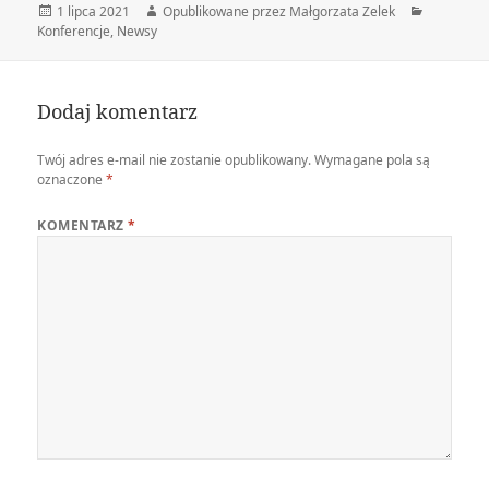
Data
Autor
Kategorie
1 lipca 2021
Opublikowane przez Małgorzata Zelek
publikacji
Konferencje
,
Newsy
Dodaj komentarz
Twój adres e-mail nie zostanie opublikowany.
Wymagane pola są
oznaczone
*
KOMENTARZ
*