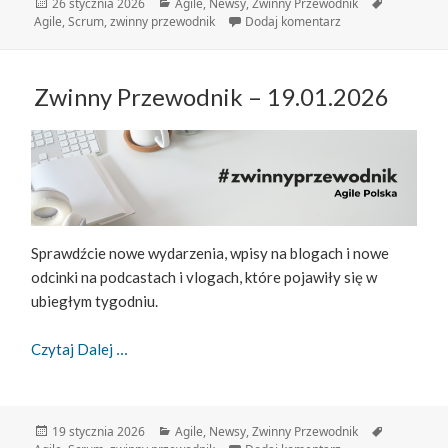
Data
Kategorie
Tagi
26 stycznia 2026
Agile
,
Newsy
,
Zwinny Przewodnik
publikacji
do Zwinny Przewodn
Agile
,
Scrum
,
zwinny przewodnik
Dodaj komentarz
Zwinny Przewodnik – 19.01.2026
Sprawdźcie nowe wydarzenia, wpisy na blogach i nowe
odcinki na podcastach i vlogach, które pojawiły się w
ubiegłym tygodniu.
Zwinny Przewodnik – 19.01.2026
Czytaj Dalej
Data
Kategorie
Tagi
19 stycznia 2026
Agile
,
Newsy
,
Zwinny Przewodnik