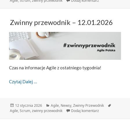
publikacji
do Zwinny Przewodn
Agile
,
Scrum
,
zwinny przewodnik
Dodaj komentarz
Zwinny przewodnik – 12.01.2026
Czas na informacje Agile z ostatniego tygodnia!
Zwinny Przewodnik – 12.01.2026
Czytaj Dalej
Data
Kategorie
Tagi
12 stycznia 2026
Agile
,
Newsy
,
Zwinny Przewodnik
publikacji
do Zwinny przewodn
Agile
,
Scrum
,
zwinny przewodnik
Dodaj komentarz