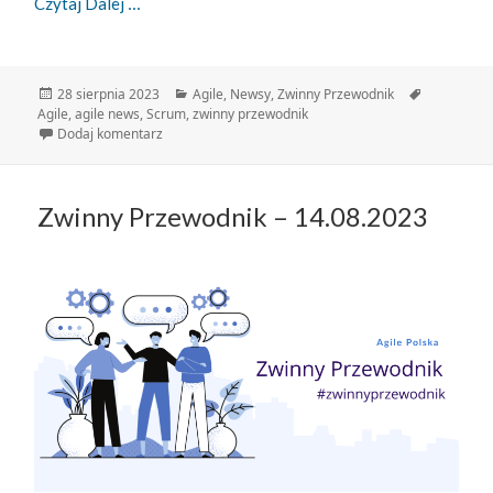
Zwinny Przewodnik – 28.08.2023
Czytaj Dalej
Data
Kategorie
Tagi
28 sierpnia 2023
Agile
,
Newsy
,
Zwinny Przewodnik
publikacji
Agile
,
agile news
,
Scrum
,
zwinny przewodnik
do Zwinny Przewodnik – 28.08.2023
Dodaj komentarz
Zwinny Przewodnik – 14.08.2023