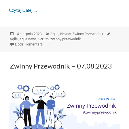
Zwinny Przewodnik – 14.08.2023
Czytaj Dalej
Data
Kategorie
Tagi
14 sierpnia 2023
Agile
,
Newsy
,
Zwinny Przewodnik
publikacji
Agile
,
agile news
,
Scrum
,
zwinny przewodnik
do Zwinny Przewodnik – 14.08.2023
Dodaj komentarz
Zwinny Przewodnik – 07.08.2023