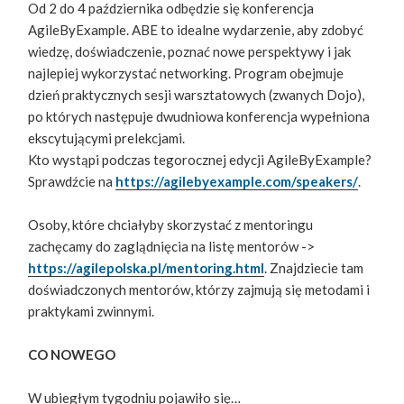
Od 2 do 4 października odbędzie się konferencja
AgileByExample. ABE to idealne wydarzenie, aby zdobyć
wiedzę, doświadczenie, poznać nowe perspektywy i jak
najlepiej wykorzystać networking. Program obejmuje
dzień praktycznych sesji warsztatowych (zwanych Dojo),
po których następuje dwudniowa konferencja wypełniona
ekscytującymi prelekcjami.
Kto wystąpi podczas tegorocznej edycji AgileByExample?
Sprawdźcie na
https://agilebyexample.com/speakers/
.
Osoby, które chciałyby skorzystać z mentoringu
zachęcamy do zaglądnięcia na listę mentorów ->
https://agilepolska.pl/mentoring.html
. Znajdziecie tam
doświadczonych mentorów, którzy zajmują się metodami i
praktykami zwinnymi.
CO NOWEGO
W ubiegłym tygodniu pojawiło się…