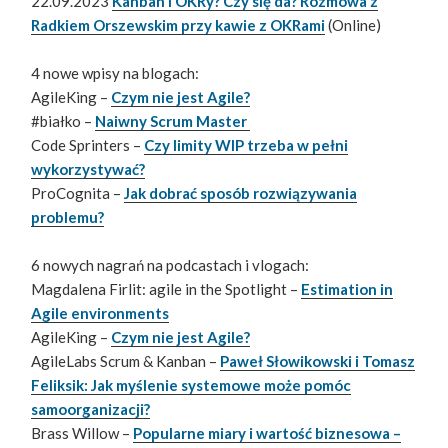
22.09.2023
Kanban i OKRy? Czy się da? Rozmowa z
Radkiem Orszewskim przy kawie z OKRami
(Online)
4 nowe wpisy na blogach:
AgileKing –
Czym nie jest Agile?
#białko –
Naiwny Scrum Master
Code Sprinters –
Czy limity WIP trzeba w pełni
wykorzystywać?
ProCognita –
Jak dobrać sposób rozwiązywania
problemu?
6 nowych nagrań na podcastach i vlogach:
Magdalena Firlit: agile in the Spotlight –
Estimation in
Agile environments
AgileKing –
Czym nie jest Agile?
AgileLabs Scrum & Kanban –
Paweł Słowikowski i Tomasz
Feliksik: Jak myślenie systemowe może pomóc
samoorganizacji?
Brass Willow –
Popularne miary i wartość biznesowa –