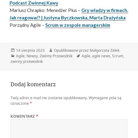
Podcast Zwinnej Kawy
Mariusz Chrapko: Menedżer Plus –
Gry władzy w firmach.
Jak reagować? | Justyna Byczkowska, Marta Drażyńska
Porządny Agile –
Scrum w zespole managerskim
Data
Autor
14 sierpnia 2023
Opublikowane przez Małgorzata Zelek
publikacji
Kategorie
Tagi
Agile
,
Newsy
,
Zwinny Przewodnik
Agile
,
agile news
,
Scrum
,
zwinny przewodnik
Dodaj komentarz
Twój adres e-mail nie zostanie opublikowany.
Wymagane pola są
oznaczone
*
KOMENTARZ
*