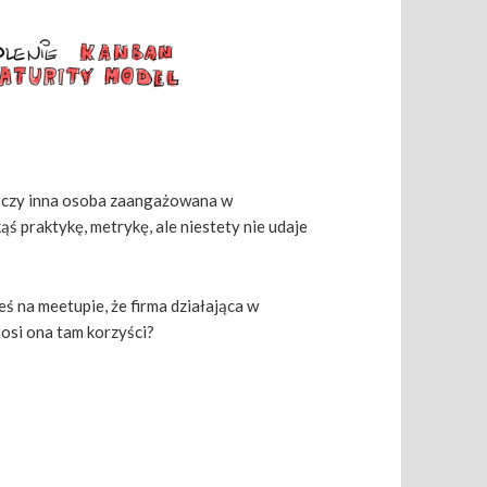
h czy inna osoba zaangażowana w
ąś praktykę, metrykę, ale niestety nie udaje
eś na meetupie, że firma działająca w
osi ona tam korzyści?
Jak Zostać Coachem, Który Proponuje Właściwe Praktyki?