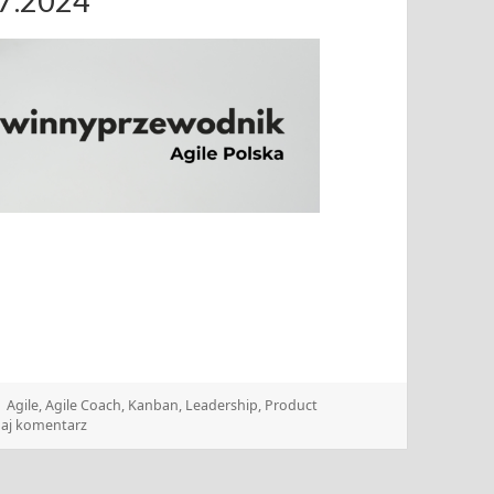
07.2024
Tagi
Agile
,
Agile Coach
,
Kanban
,
Leadership
,
Product
do Zwinny Przewodnik – 9-15.07.2024
aj komentarz