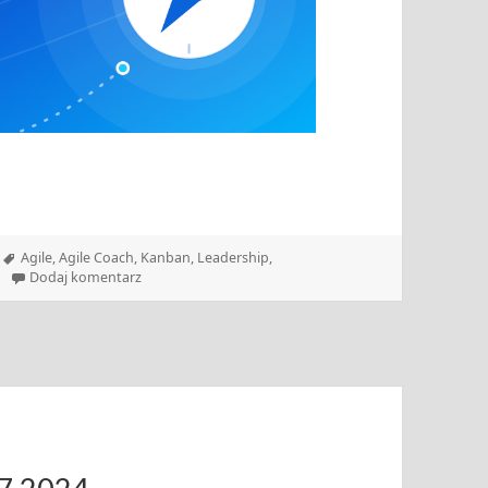
Tagi
Agile
,
Agile Coach
,
Kanban
,
Leadership
,
do Zwinny Przewodnik – 01.06.2026
Dodaj komentarz