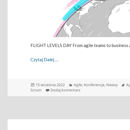
FLIGHT LEVELS DAY From agile teams to business ag
Flight Levels Day Już W Październiku!
Czytaj Dalej
Data
Kategorie
Ta
15 września 2022
Agile
,
Konferencje
,
Newsy
Ag
publikacji
do Flight Levels Day już w pa
Scrum
Dodaj komentarz