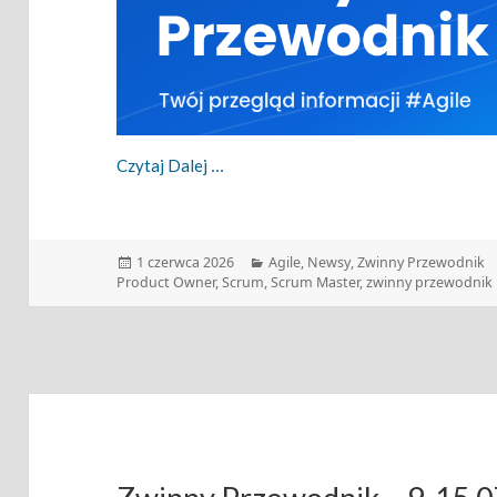
Zwinny Przewodnik – 01.06.2026
Czytaj Dalej
Data
Kategorie
1 czerwca 2026
Agile
,
Newsy
,
Zwinny Przewodnik
publikacji
Product Owner
,
Scrum
,
Scrum Master
,
zwinny przewodnik