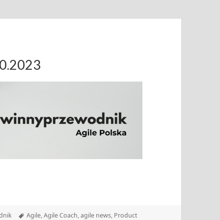
10.2023
Tagi
dnik
Agile
,
Agile Coach
,
agile news
,
Product