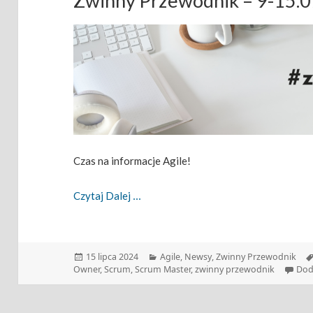
Zwinny Przewodnik – 9-15.
Czas na informacje Agile!
Zwinny Przewodnik – 9-15.07.2024
Czytaj Dalej
Data
Kategorie
15 lipca 2024
Agile
,
Newsy
,
Zwinny Przewodnik
publikacji
Owner
,
Scrum
,
Scrum Master
,
zwinny przewodnik
Dod