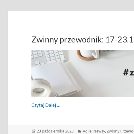
Zwinny przewodnik: 17-23.
Zwinny Przewodnik: 17-23.10.2023
Czytaj Dalej
Data
Kategorie
23 października 2023
Agile
,
Newsy
,
Zwinny Przewo