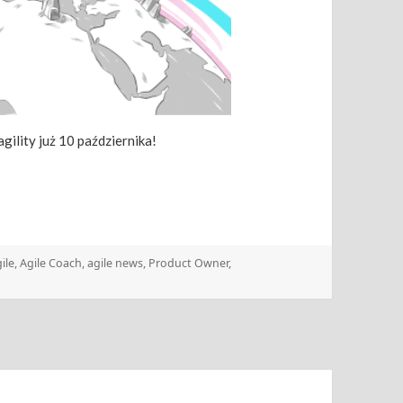
ility już 10 października!
gi
ile
,
Agile Coach
,
agile news
,
Product Owner
,
ździerniku!