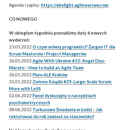
Agenda i zapisy:
https://abelight.agilewarsaw.com
CO NOWEGO
W ubiegłym tygodniu poznaliśmy daty 6 nowych
wydarzeń:
23.05.2022
O czym mówią programiści? Żargon IT dla
Scrum Masterów i Project Managerów
26.05.2022
Agile With Ukraine #22: Angel Diaz-
Maroto – How to build an Agile Team
26.05.2022
Piwo ALE Kraków
31.05.2022
Zwinne Książki #29: Large-Scale Scrum:
More with LeSS
02.06.2022
Panel dyskusyjny o narzędziach
psychometrycznych
08.06.2022
Turkusowe Śniadania w Łodzi – Jak
rekrutować do roli zamiast na stanowisko?