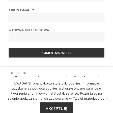
ADRES E-MAIL
*
WITRYNA INTERNETOWA
Nawigacja
POPRZEDNI
wpisu
Agile Swarming – co czyni tę konferencję
Poprzedni
wyjątkową
UWAGA! Strona wykorzystuje pliki cookies. Informacje
wpis:
uzyskane za pomocą cookies wykorzystywane są w celu
tworzenia anonimowych statystyk serwisu. Pozostając na
NASTĘPNY
stronie godzisz się na ich zapisywanie w Twojej przeglądarce.
Zwinny Przewodnik – 30.05.2022
Następny
AKCEPTUJĘ
wpis: