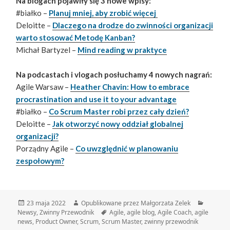
Na blogach pojawiły się 3 nowe wpisy:
#białko –
Planuj mniej, aby zrobić więcej
Deloitte –
Dlaczego na drodze do zwinności organizacji
warto stosować Metodę Kanban?
Michał Bartyzel –
Mind reading w praktyce
Na podcastach i vlogach posłuchamy 4 nowych nagrań:
Agile Warsaw –
Heather Chavin: How to embrace
procrastination and use it to your advantage
#białko –
Co Scrum Master robi przez cały dzień?
Deloitte –
Jak otworzyć nowy oddział globalnej
organizacji?
Porządny Agile –
Co uwzględnić w planowaniu
zespołowym?
Data
Autor
Kategor
23 maja 2022
Opublikowane przez Małgorzata Zelek
publikacji
Tagi
Newsy
,
Zwinny Przewodnik
Agile
,
agile blog
,
Agile Coach
,
agile
news
,
Product Owner
,
Scrum
,
Scrum Master
,
zwinny przewodnik