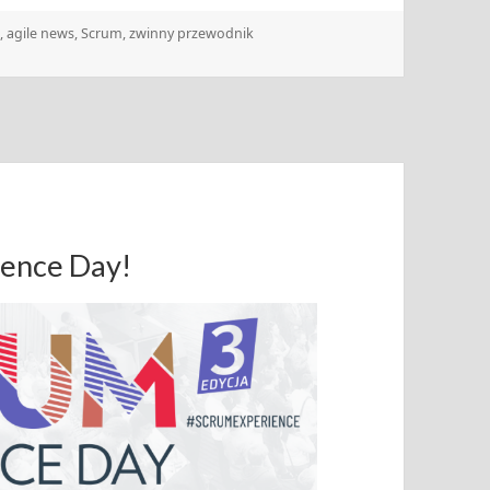
e
,
agile news
,
Scrum
,
zwinny przewodnik
ience Day!