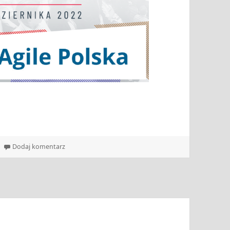
!
do Zapraszamy na Scrum Experience Day!
Dodaj komentarz