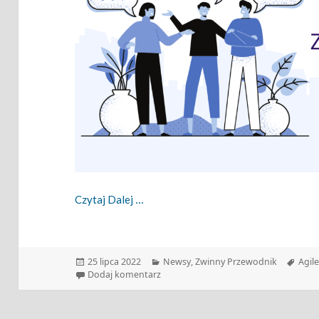
Zwinny Przewodnik – 25.07.2022
Czytaj Dalej
Data
Kategorie
Tagi
25 lipca 2022
Newsy
,
Zwinny Przewodnik
Agil
publikacji
do Zwinny Przewodnik – 25.07.2022
Dodaj komentarz