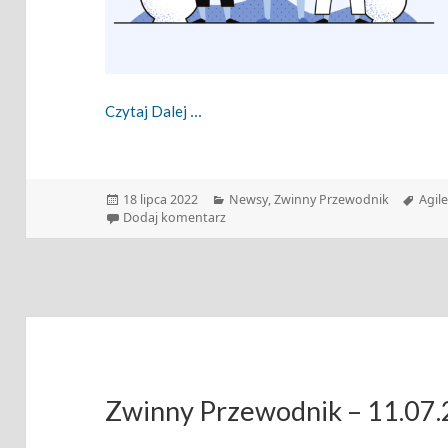
Zwinny Przewodnik – 18.07.2022
Czytaj Dalej
Data
Kategorie
Tagi
18 lipca 2022
Newsy
,
Zwinny Przewodnik
Agil
publikacji
do Zwinny Przewodnik – 18.07.2022
Dodaj komentarz
Zwinny Przewodnik – 11.07