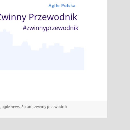
e
,
agile news
,
Scrum
,
zwinny przewodnik