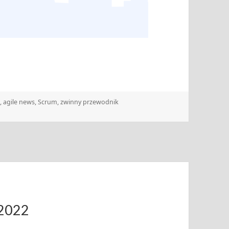
e
,
agile news
,
Scrum
,
zwinny przewodnik
.2022