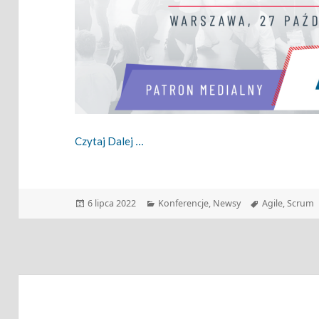
Zapraszamy Na Scrum Experience Day
Czytaj Dalej
Data
Kategorie
Tagi
6 lipca 2022
Konferencje
,
Newsy
Agile
,
Scrum
publikacji