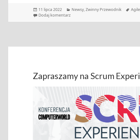
Data
Kategorie
Tagi
11 lipca 2022
Newsy
,
Zwinny Przewodnik
Agil
publikacji
do Zwinny Przewodnik – 11.07.2022
Dodaj komentarz
Zapraszamy na Scrum Exper