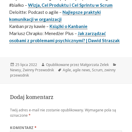
#białko –
Wizja, Cel Produktu i Cel Sprintu w Scrum
Deloitte: Podcast o agile –
Najlepsze praktyki
komunikacji w organizacji
Kanban przy kawie –
Książki o Kanbanie
Mariusz Chrapko: Menedżer Plus –
Jak zarządzać
osobami z problemami psychicznymi? | Dawid Straszak
Data
Autor
Kategori
25 lipca 2022
Opublikowane przez Małgorzata Zelek
publikacji
Tagi
Newsy
,
Zwinny Przewodnik
Agile
,
agile news
,
Scrum
,
zwinny
przewodnik
Dodaj komentarz
Twój adres e-mail nie zostanie opublikowany.
Wymagane pola są
oznaczone
*
KOMENTARZ
*