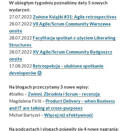
W ubiegłym tygodniu poznaliśmy daty 5 nowych
wydarzeń:
27.07.2022
Zwinne Książki #31: Agile retrospectives
28.07.2022
VII Agile/Scrum Community Warszawa
onsite
28.07.2022
Facylitacja spotkań z użyciem Liberating
Structures
28.07.2022
XV Agile/Scrum Community Bydgoszcz
onsite
17.08.2022
Retrospekcja – ulubione spotkanie
developerów 😉
Na blogach przeczytamy 3 nowe wpisy:
#białko –
Zwinni. Zbrodnia i Scrum – recenzja
Magdalena Firlit –
Product Delivery – when Business
and IT are talking at cross-purposes
Michał Bartyzel –
Więcej niż efektywność
Na podcastach i vlogach pojawiły się 4 nowe nagrania: