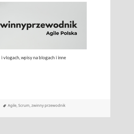
 vlogach, wpisy na blogach i inne
Tagi
Agile
,
Scrum
,
zwinny przewodnik