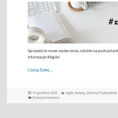
Sprawdźcie nowe wydarzenia, odcinki na podcastach i
informacje #Agile!
Zwinny Przewodnik – 15.12.2025
Czytaj Dalej
Data
Kategorie
15 grudnia 2025
Agile
,
Newsy
,
Zwinny Przewodnik
publikacji
do Zwinny Przewodnik – 15.12.2025
Dodaj komentarz