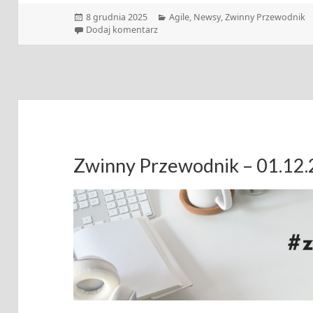
Data
Kategorie
8 grudnia 2025
Agile
,
Newsy
,
Zwinny Przewodnik
publikacji
do Zwinny Przewodnik – 08.12.2025
Dodaj komentarz
Zwinny Przewodnik – 01.12