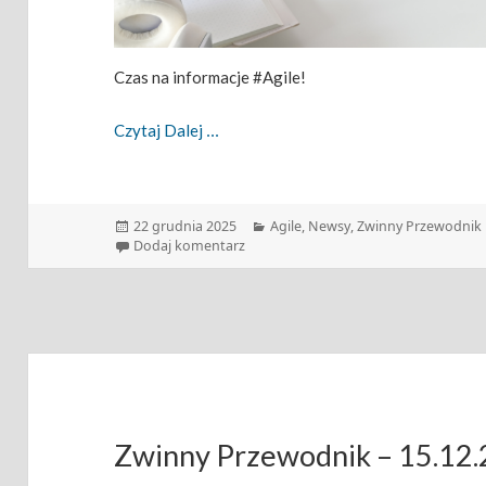
Czas na informacje #Agile!
Zwinny Przewodnik – 22.12.2025
Czytaj Dalej
Data
Kategorie
22 grudnia 2025
Agile
,
Newsy
,
Zwinny Przewodnik
publikacji
do Zwinny Przewodnik – 22.12.2025
Dodaj komentarz
Zwinny Przewodnik – 15.12