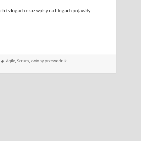
ch i vlogach oraz wpisy na blogach pojawiły
Tagi
Agile
,
Scrum
,
zwinny przewodnik