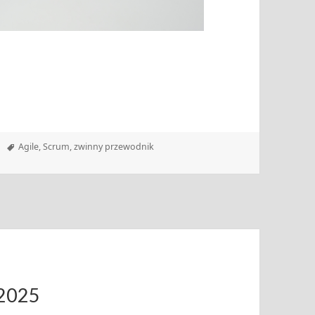
Tagi
Agile
,
Scrum
,
zwinny przewodnik
.2025