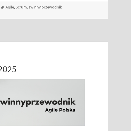
Tagi
Agile
,
Scrum
,
zwinny przewodnik
.2025