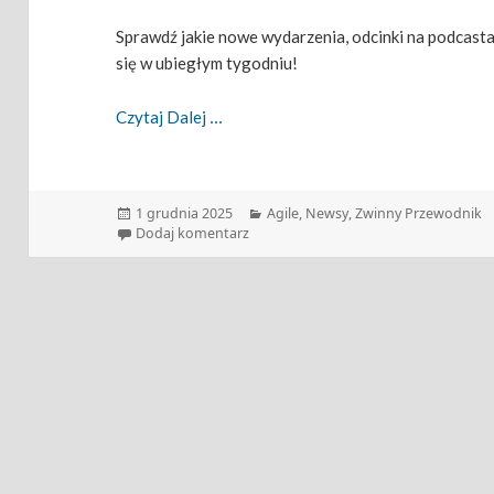
Sprawdź jakie nowe wydarzenia, odcinki na podcasta
się w ubiegłym tygodniu!
Zwinny Przewodnik – 01.12.2025
Czytaj Dalej
Data
Kategorie
1 grudnia 2025
Agile
,
Newsy
,
Zwinny Przewodnik
publikacji
do Zwinny Przewodnik – 01.12.2025
Dodaj komentarz