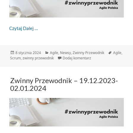
Zwinny Przewodnik – 03.01-08.01.2024
Czytaj Dalej
Data
Kategorie
Tagi
8 stycznia 2024
Agile
,
Newsy
,
Zwinny Przewodnik
Agile
,
publikacji
do Zwinny Przewodnik – 
Scrum
,
zwinny przewodnik
Dodaj komentarz
Zwinny Przewodnik – 19.12.2023-
02.01.2024