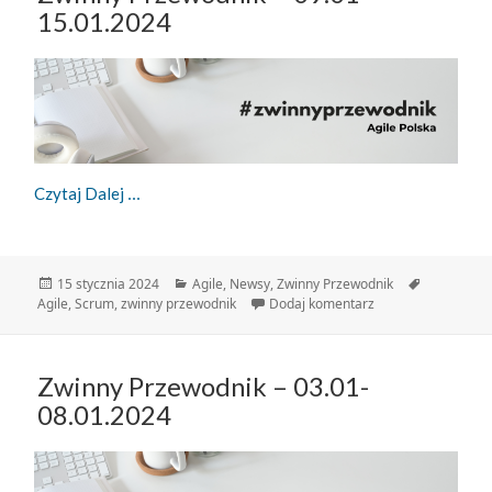
15.01.2024
Zwinny Przewodnik – 09.01-15.01.2024
Czytaj Dalej
Data
Kategorie
Tagi
15 stycznia 2024
Agile
,
Newsy
,
Zwinny Przewodnik
publikacji
do Zwinny Przewodn
Agile
,
Scrum
,
zwinny przewodnik
Dodaj komentarz
Zwinny Przewodnik – 03.01-
08.01.2024