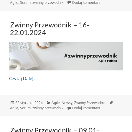
publikacji
do Zwinny Przewodn
Agile
,
Scrum
,
zwinny przewodnik
Dodaj komentarz
Zwinny Przewodnik – 16-
22.01.2024
Zwinny Przewodnik – 16-22.01.2024
Czytaj Dalej
Data
Kategorie
Tagi
22 stycznia 2024
Agile
,
Newsy
,
Zwinny Przewodnik
publikacji
do Zwinny Przewodn
Agile
,
Scrum
,
zwinny przewodnik
Dodaj komentarz
Zwinny Przewodnik – 09.01-