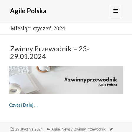
Agile Polska
MENU
Miesiąc:
styczeń 2024
I
WIDGETY
Zwinny Przewodnik – 23-
29.01.2024
Zwinny Przewodnik – 23-29.01.2024
Czytaj Dalej
Data
Kategorie
Tagi
29 stycznia 2024
Agile
,
Newsy
,
Zwinny Przewodnik