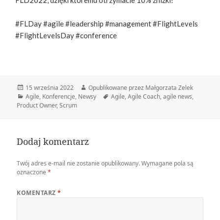
FLD2022, dzięki któremu otrzymacie 10% zniżki!
#FLDay #agile #leadership #management #FlightLevels
#FlightLevelsDay #conference
Data
Autor
15 września 2022
Opublikowane przez Małgorzata Zelek
publikacji
Kategorie
Tagi
Agile
,
Konferencje
,
Newsy
Agile
,
Agile Coach
,
agile news
,
Product Owner
,
Scrum
Dodaj komentarz
Twój adres e-mail nie zostanie opublikowany.
Wymagane pola są
oznaczone
*
KOMENTARZ
*