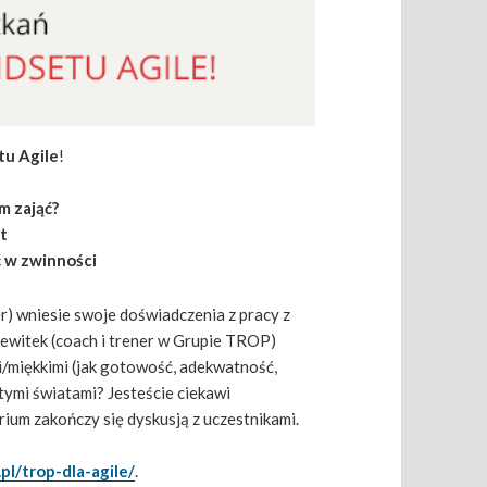
tu Agile
!
ym zająć?
kt
 w zwinności
r) wniesie swoje doświadczenia z pracy z
iewitek (coach i trener w Grupie TROP)
/miękkimi (jak gotowość, adekwatność,
 tymi światami? Jesteście ciekawi
rium zakończy się dyskusją z uczestnikami.
pl/trop-dla-agile/
.