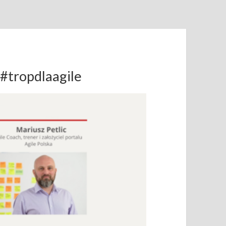
 #tropdlaagile