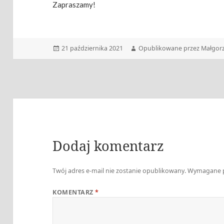
Zapraszamy!
Data
Autor
21 października 2021
Opublikowane przez Małgorz
publikacji
Dodaj komentarz
Twój adres e-mail nie zostanie opublikowany.
Wymagane p
KOMENTARZ
*