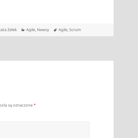
Kategorie
Tagi
ata Zelek
Agile
,
Newsy
Agile
,
Scrum
ola są oznaczone
*