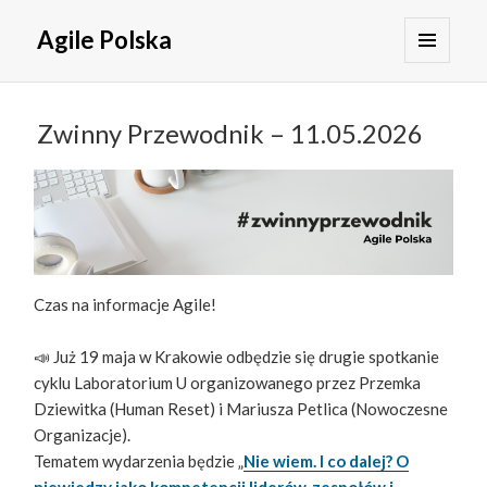
Agile Polska
MENU
I
WIDGETY
Zwinny Przewodnik – 11.05.2026
Czas na informacje Agile!
📣 Już 19 maja w Krakowie odbędzie się drugie spotkanie
cyklu Laboratorium U organizowanego przez Przemka
Dziewitka (Human Reset) i Mariusza Petlica (Nowoczesne
Organizacje).
Tematem wydarzenia będzie „
Nie wiem. I co dalej? O
niewiedzy jako kompetencji liderów, zespołów i