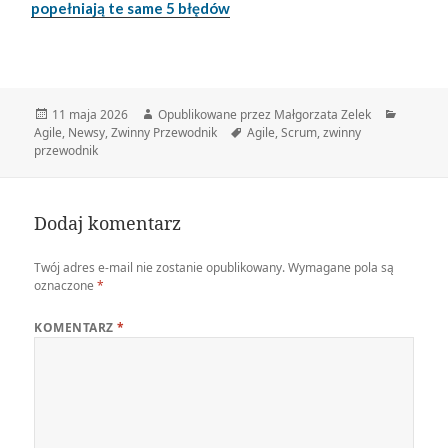
popełniają te same 5 błędów
Data
Autor
Kategor
11 maja 2026
Opublikowane przez Małgorzata Zelek
publikacji
Tagi
Agile
,
Newsy
,
Zwinny Przewodnik
Agile
,
Scrum
,
zwinny
przewodnik
Dodaj komentarz
Twój adres e-mail nie zostanie opublikowany.
Wymagane pola są
oznaczone
*
KOMENTARZ
*