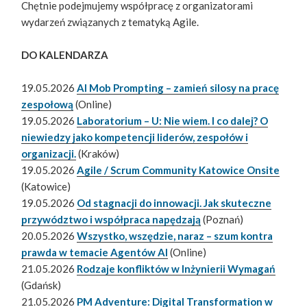
Chętnie podejmujemy współpracę z organizatorami
wydarzeń związanych z tematyką Agile.
DO KALENDARZA
19.05.2026
AI Mob Prompting – zamień silosy na pracę
zespołową
(Online)
19.05.2026
Laboratorium – U: Nie wiem. I co dalej? O
niewiedzy jako kompetencji liderów, zespołów i
organizacji.
(Kraków)
19.05.2026
Agile / Scrum Community Katowice Onsite
(Katowice)
19.05.2026
Od stagnacji do innowacji. Jak skuteczne
przywództwo i współpraca napędzają
(Poznań)
20.05.2026
Wszystko, wszędzie, naraz – szum kontra
prawda w temacie Agentów AI
(Online)
21.05.2026
Rodzaje konfliktów w Inżynierii Wymagań
(Gdańsk)
21.05.2026
PM Adventure: Digital Transformation w