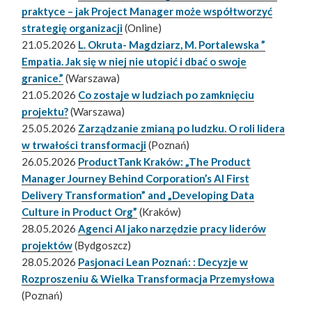
praktyce – jak Project Manager może współtworzyć
strategię organizacji
(Online)
21.05.2026
L. Okruta- Magdziarz, M. Portalewska ”
Empatia. Jak się w niej nie utopić i dbać o swoje
granice.”
(Warszawa)
21.05.2026
Co zostaje w ludziach po zamknięciu
projektu?
(Warszawa)
25.05.2026
Zarządzanie zmianą po ludzku. O roli lidera
w trwałości transformacji
(Poznań)
26.05.2026
ProductTank Kraków: „The Product
Manager Journey Behind Corporation’s AI First
Delivery Transformation” and „Developing Data
Culture in Product Org”
(Kraków)
28.05.2026
Agenci AI jako narzędzie pracy liderów
projektów
(Bydgoszcz)
28.05.2026
Pasjonaci Lean Poznań: : Decyzje w
Rozproszeniu & Wielka Transformacja Przemysłowa
(Poznań)