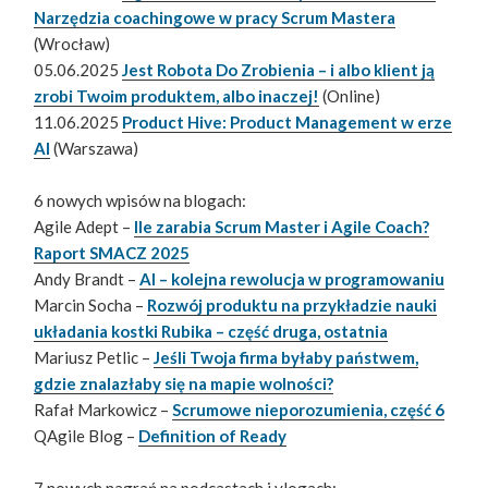
Narzędzia coachingowe w pracy Scrum Mastera
(Wrocław)
05.06.2025
Jest Robota Do Zrobienia – i albo klient ją
zrobi Twoim produktem, albo inaczej!
(Online)
11.06.2025
Product Hive: Product Management w erze
AI
(Warszawa)
6 nowych wpisów na blogach:
Agile Adept –
Ile zarabia Scrum Master i Agile Coach?
Raport SMACZ 2025
Andy Brandt –
AI – kolejna rewolucja w programowaniu
Marcin Socha –
Rozwój produktu na przykładzie nauki
układania kostki Rubika – część druga, ostatnia
Mariusz Petlic –
Jeśli Twoja firma byłaby państwem,
gdzie znalazłaby się na mapie wolności?
Rafał Markowicz –
Scrumowe nieporozumienia, część 6
QAgile Blog –
Definition of Ready
7 nowych nagrań na podcastach i vlogach: