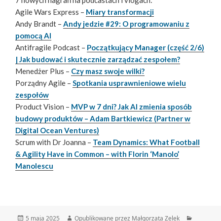
Agile Wars Express –
Miary transformacji
Andy Brandt –
Andy jedzie #29: O programowaniu z
pomocą AI
Antifragile Podcast –
Początkujący Manager (część 2/6)
| Jak budować i skutecznie zarządzać zespołem?
Menedżer Plus –
Czy masz swoje wilki?
Porządny Agile –
Spotkania usprawnieniowe wielu
zespołów
Product Vision –
MVP w 7 dni? Jak AI zmienia sposób
budowy produktów – Adam Bartkiewicz (Partner w
Digital Ocean Ventures)
Scrum with Dr Joanna –
Team Dynamics: What Football
& Agility Have in Common – with Florin ‘Manolo’
Manolescu
Data
Autor
Kategorie
5 maja 2025
Opublikowane przez Małgorzata Zelek