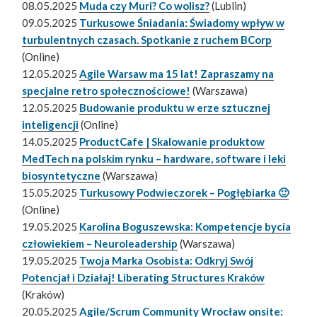
08.05.2025
Muda czy Muri? Co wolisz?
(Lublin)
09.05.2025
Turkusowe Śniadania: Świadomy wpływ w
turbulentnych czasach. Spotkanie z ruchem BCorp
(Online)
12.05.2025
Agile Warsaw ma 15 lat! Zapraszamy na
specjalne retro społecznościowe!
(Warszawa)
12.05.2025
Budowanie produktu w erze sztucznej
inteligencji
(Online)
14.05.2025
ProductCafe | Skalowanie produktow
MedTech na polskim rynku – hardware, software i leki
biosyntetyczne
(Warszawa)
15.05.2025
Turkusowy Podwieczorek – Pogłębiarka 🙂
(Online)
19.05.2025
Karolina Boguszewska: Kompetencje bycia
człowiekiem – Neuroleadership
(Warszawa)
19.05.2025
Twoja Marka Osobista: Odkryj Swój
Potencjał i Działaj! Liberating Structures Kraków
(Kraków)
20.05.2025
Agile/Scrum Community Wrocław onsite: