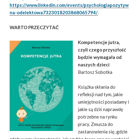
https://www.linkedin.com/events/psychologiapozytyw
na-odelektowa7323018203868065794/
.
WARTO PRZECZYTAĆ
Kompetencje jutra,
czyli czego przyszłość
będzie wymagała od
naszych dzieci
Bartosz Sobotka
Książka skłania do
refleksji nad tym, jakie
umiejętności posiadamy i
jakie są dziś naprawdę
potrzebne na rynku
pracy. Zmusza do
zastanowienia się, gdzie
zdobywamy kompetencje, jak szybko tracą one na wartości