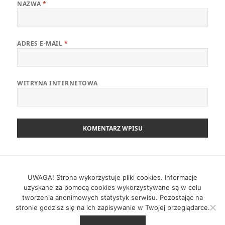
NAZWA
*
ADRES E-MAIL
*
WITRYNA INTERNETOWA
Nawigacja
POPRZEDNI
wpisu
Zwinny Przewodnik – 22.04.2025
UWAGA! Strona wykorzystuje pliki cookies. Informacje
Poprzedni
uzyskane za pomocą cookies wykorzystywane są w celu
wpis:
tworzenia anonimowych statystyk serwisu. Pozostając na
NASTĘPNY
stronie godzisz się na ich zapisywanie w Twojej przeglądarce.
Zwinny Przewodnik – 12.05.2025
Następny