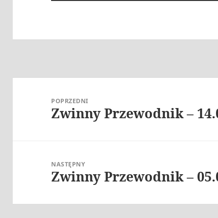
Nawigacja
wpisu
POPRZEDNI
Zwinny Przewodnik – 14.
Poprzedni
wpis:
NASTĘPNY
Zwinny Przewodnik – 05.
Następny
wpis: