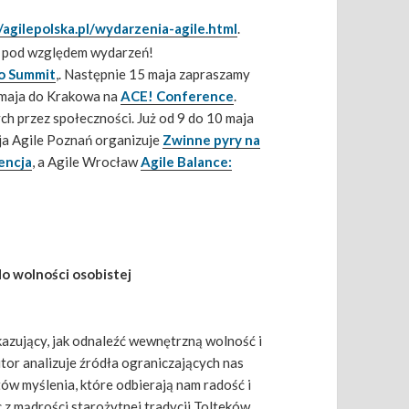
/agilepolska.pl/wydarzenia-agile.html
.
j pod względem wydarzeń!
o Summit
,. Następnie 15 maja zapraszamy
 maja do Krakowa na
ACE! Conference
.
h przez społeczności. Już od 9 do 10 maja
ja Agile Poznań organizuje
Zwinne pyry na
encja
, a Agile Wrocław
Agile Balance:
o wolności osobistej
kazujący, jak odnaleźć wewnętrzną wolność i
or analizuje źródła ograniczających nas
w myślenia, które odbierają nam radość i
 z mądrości starożytnej tradycji Tolteków,