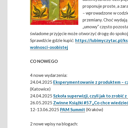
proponuje proste, a zar
– wprowadzone w codzie
przemiany. Choć wydają 
„umowy” często pozosta
świadome przyjęcie może otworzyć drogę do spokoju
Sprawdźcie gdzie kupić:
https://lubimyczytac.pl/
wolnosci-osobistej
CO NOWEGO
4 nowe wydarzenia:
24.04.2025
Eksperymentowanie z produktem – czy
(Katowice)
24.04.2025
Szkoła superwizji, czyli jak to zrobić z
26.05.2025
Zwinne Książki #57 „Co chce wiedzieć
12-13.06.2025
PAM Summit
(Kraków)
2 nowe wpisy na blogach: