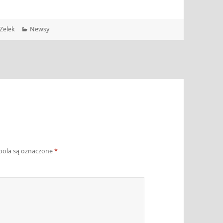
Kategorie
Zelek
Newsy
ola są oznaczone
*