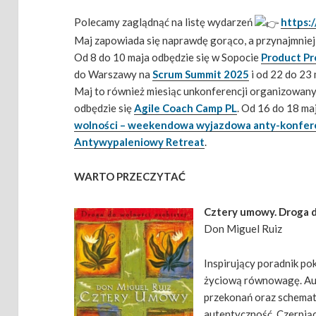
Polecamy zaglądnąć na listę wydarzeń
https:/
Maj zapowiada się naprawdę gorąco, a przynajmnie
Od 8 do 10 maja odbędzie się w Sopocie
Product Pr
do Warszawy na
Scrum Summit 2025
i od 22 do 23
Maj to również miesiąc unkonferencji organizowanyc
odbędzie się
Agile Coach Camp PL
. Od 16 do 18 ma
wolności – weekendowa wyjazdowa anty-konfer
Antywypaleniowy Retreat
.
WARTO PRZECZYTAĆ
Cztery umowy. Droga d
Don Miguel Ruiz
Inspirujący poradnik po
życiową równowagę. Aut
przekonań oraz schemató
autentyczność. Czerpiąc