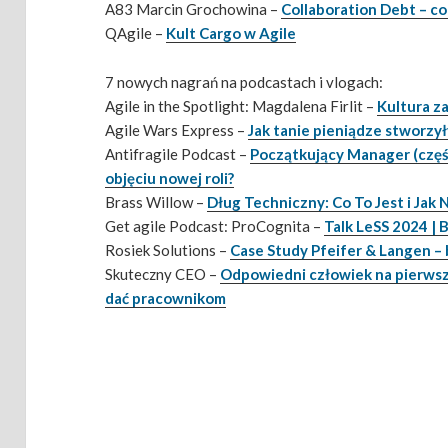
A83 Marcin Grochowina –
Collaboration Debt – c
QAgile –
Kult Cargo w Agile
7 nowych nagrań na podcastach i vlogach:
Agile in the Spotlight: Magdalena Firlit –
Kultura za
Agile Wars Express –
Jak tanie pieniądze stworzy
Antifragile Podcast –
Początkujący Manager (część 
objęciu nowej roli?
Brass Willow –
Dług Techniczny: Co To Jest i Jak
Get agile Podcast: ProCognita –
Talk LeSS 2024 | 
Rosiek Solutions –
Case Study Pfeifer & Langen –
Skuteczny CEO –
Odpowiedni człowiek na pierwszej
dać pracownikom