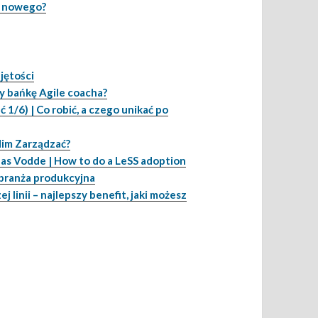
o nowego?
jętości
ły bańkę Agile coacha?
1/6) | Co robić, a czego unikać po
 Nim Zarządzać?
Bas Vodde | How to do a LeSS adoption
 branża produkcyjna
 linii – najlepszy benefit, jaki możesz