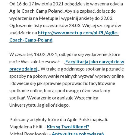
Od 16 do 17 kwietnia 2021 odbędzie się wiosenna edycja
Agile Coach Camp Poland
. Aby się zapisać, dołącz do
wydarzenia na Meetupie i wypełnij ankietę do 22.03.
Ogłoszenie listy uczestników 28.03. Więcej szczegółów
znajdziecie na
https://www.meetup.com/pl-PL/Agile-
Coach-Camp-Poland
.
W czwartek 18.02.2021, odbędzie się wydarzenie, które
może Was zainteresować – „
Facylitacja jako narzędzie w
pracy zdalnej
„. W trakcie godzinnego spotkania poznacie
sposoby na pokonywanie realnych wyzwań w pracy online
i dowiecie się jak sprawnie poprowadzić facylitowane
spotkanie online, biorąc pod uwagę różne warianty
spotkań. Wydarzenie organizuje Wszechnica
Uniwersytetu Jagiellońskiego.
Polecamy artykuły, które dla Agile Polski napisali:
Magdalena Firlit –
Kim są Twoi Klienci?
Michał Rosołowski –
Antykultura zobowiązań