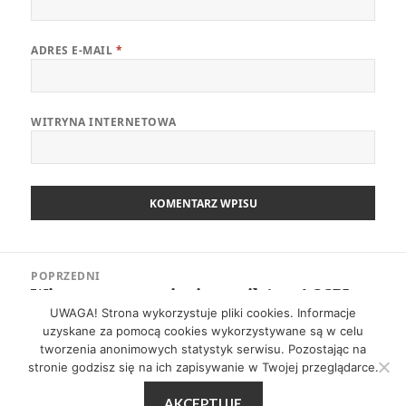
ADRES E-MAIL
*
WITRYNA INTERNETOWA
Nawigacja
POPRZEDNI
wpisu
Wiosenne szczepienie z agile’a – ACCPL
Poprzedni
21′ Manewry Wiosna
UWAGA! Strona wykorzystuje pliki cookies. Informacje
wpis:
uzyskane za pomocą cookies wykorzystywane są w celu
tworzenia anonimowych statystyk serwisu. Pozostając na
NASTĘPNY
stronie godzisz się na ich zapisywanie w Twojej przeglądarce.
Zarobki produktowców w 2020 roku
Następny
AKCEPTUJĘ