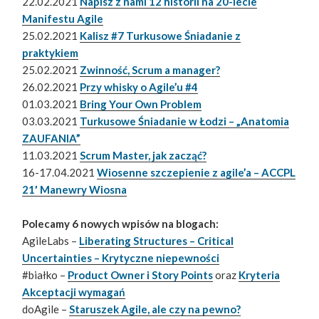
22.02.2021
Napisz z nami 12 historii na 20-lecie
Manifestu Agile
25.02.2021
Kalisz #7 Turkusowe Śniadanie z
praktykiem
25.02.2021
Zwinność, Scrum a manager?
26.02.2021
Przy whisky o Agile’u #4
01.03.2021
Bring Your Own Problem
03.03.2021
Turkusowe Śniadanie w Łodzi – „Anatomia
ZAUFANIA”
11.03.2021
Scrum Master, jak zacząć?
16-17.04.2021
Wiosenne szczepienie z agile’a – ACCPL
21′ Manewry Wiosna
Polecamy 6 nowych wpisów na blogach:
AgileLabs –
Liberating Structures – Critical
Uncertainties – Krytyczne niepewności
#białko –
Product Owner i Story Points
oraz
Kryteria
Akceptacji wymagań
doAgile –
Staruszek Agile, ale czy na pewno?