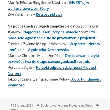
Marcin Fliszta: Blog Scrum Mastera –
INVESTuj w
wartościowe User Story
Zwinna Zmiana –
Retrospektywa
Na podcastach i vlogach znajdziecie 6 nowych nagrań:
#białko –
Najgorsze User Story na świecie?
oraz
Czy
podejście agile nadaje się do prowadzenia projektu?
Fundacja Zwinność / Agile Wrocław –
Wsparcie lidera w
konflikcie – Agnieszka Komorowska
Mariusz Chrapko: Menedżer Plus –
Dostosowanie stylu
przywództwa do etapu samoorganizacji zespołu
Porządny Agile –
Pułapki odpowiedzialności Product
Ownera
Jakub Drzazga: Zainspiruj mnie Kuba –
UX to Fundament
Zwinności
Data
Autor
Katego
15 lutego 2021
Opublikowane przez Małgorzata Zelek
publikacji
Newsy