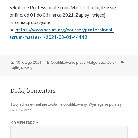
Szkolenie Professional Scrum Master II odbędzie się
online, od 01 do 03 marca 2021. Zapisy i więcej
informacji
dostępne
na
https://www.scrum.org/courses/professional-
scrum-master-ii-2021-03-01-44442
Data
Autor
Katego
10 lutego 2021
Opublikowane przez Małgorzata Zelek
publikacji
Agile
,
Newsy
Dodaj komentarz
Twój adres e-mail nie zostanie opublikowany.
Wymagane pola są
oznaczone
*
KOMENTARZ
*