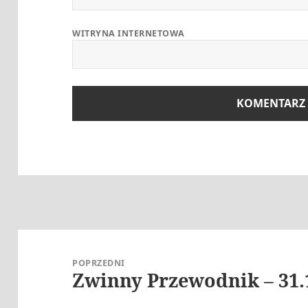
WITRYNA INTERNETOWA
Nawigacja
wpisu
POPRZEDNI
Zwinny Przewodnik – 31.
Poprzedni
wpis: