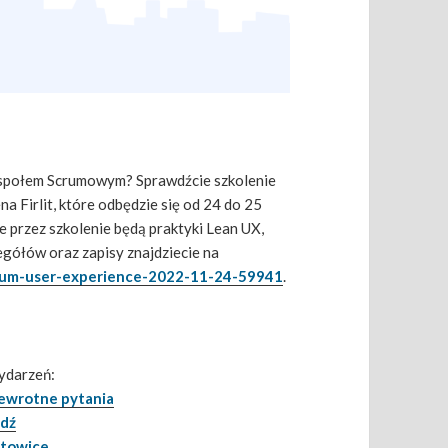
zespołem Scrumowym? Sprawdźcie szkolenie
a Firlit, które odbędzie się od 24 do 25
 przez szkolenie będą praktyki Lean UX,
egółów oraz zapisy znajdziecie na
crum-user-experience-2022-11-24-59941
.
ydarzeń:
zewrotne pytania
ódź
atowice