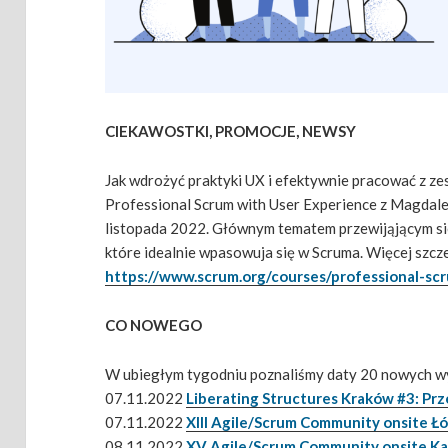
CIEKAWOSTKI, PROMOCJE, NEWSY
Jak wdrożyć praktyki UX i efektywnie pracować z 
Professional Scrum with User Experience z Magdalen
listopada 2022. Głównym tematem przewijąjącym sie
które idealnie wpasowuja się w Scruma. Więcej szcz
https://www.scrum.org/courses/professional-s
CO NOWEGO
W ubiegłym tygodniu poznaliśmy daty 20 nowych w
07.11.2022
Liberating Structures Kraków #3: Pr
07.11.2022
XIII Agile/Scrum Community onsite Ł
08.11.2022
XV Agile/Scrum Community onsite K