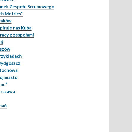
łonek Zespołu Scrumowego
th Metrics”
Kraków
spiruje nas Kuba
racy z zespołami
uń
eszów
przykładach
 Bydgoszcz
stochowa
rójmiasto
em!”
arszawa
znań