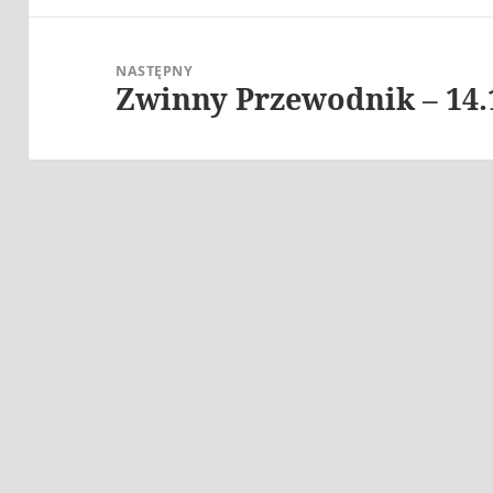
NASTĘPNY
Zwinny Przewodnik – 14.
Następny
wpis: