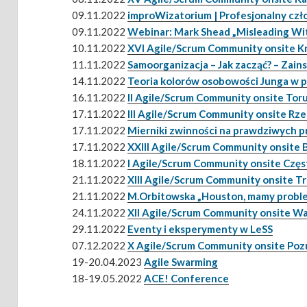
09.11.2022
improWizatorium | Profesjonalny cz
09.11.2022
Webinar: Mark Shead „Misleading Wi
10.11.2022
XVI Agile/Scrum Community onsite 
11.11.2022
Samoorganizacja – Jak zacząć? – Zain
14.11.2022
Teoria kolorów osobowości Junga w p
16.11.2022
II Agile/Scrum Community onsite Tor
17.11.2022
III Agile/Scrum Community onsite Rz
17.11.2022
Mierniki zwinności na prawdziwych 
17.11.2022
XXIII Agile/Scrum Community onsite
18.11.2022
I Agile/Scrum Community onsite Czę
21.11.2022
XIII Agile/Scrum Community onsite T
21.11.2022
M.Orbitowska „Houston, mamy probl
24.11.2022
XII Agile/Scrum Community onsite W
29.11.2022
Eventy i eksperymenty w LeSS
07.12.2022
X Agile/Scrum Community onsite Po
19-20.04.2023
Agile Swarming
18-19.05.2022
ACE! Conference