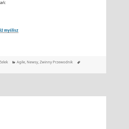
ań:
iż myślisz
Kategorie
Tagi
Zelek
Agile
,
Newsy
,
Zwinny Przewodnik