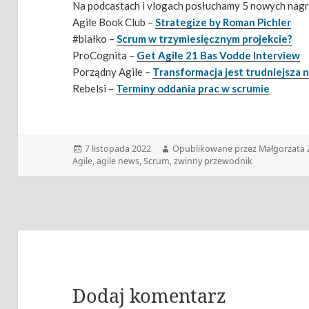
Na podcastach i vlogach posłuchamy 5 nowych nagr
Agile Book Club –
Strategize by Roman Pichler
#białko –
Scrum w trzymiesięcznym projekcie?
ProCognita –
Get Agile 21 Bas Vodde Interview
Porządny Agile –
Transformacja jest trudniejsza n
Rebelsi –
Terminy oddania prac w scrumie
Data
Autor
7 listopada 2022
Opublikowane przez Małgorzata 
publikacji
Agile
,
agile news
,
Scrum
,
zwinny przewodnik
Dodaj komentarz