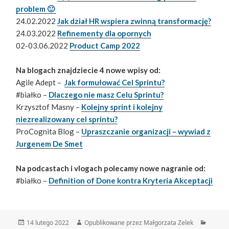
problem 🙂
24.02.2022
Jak dział HR wspiera zwinną transformację?
24.03.2022
Refinementy dla opornych
02-03.06.2022
Product Camp 2022
Na blogach znajdziecie 4 nowe wpisy od:
Agile Adept –
Jak formułować Cel Sprintu?
#białko –
Dlaczego nie masz Celu Sprintu?
Krzysztof Masny –
Kolejny sprint i kolejny
niezrealizowany cel sprintu?
ProCognita Blog –
Upraszczanie organizacji – wywiad z
Jurgenem De Smet
Na podcastach i vlogach polecamy nowe nagranie od:
#białko –
Definition of Done kontra Kryteria Akceptacji
Data
Autor
Katego
14 lutego 2022
Opublikowane przez Małgorzata Zelek