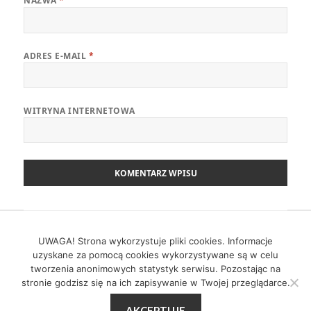
NAZWA
*
ADRES E-MAIL
*
WITRYNA INTERNETOWA
Nawigacja
POPRZEDNI
wpisu
Zwinny Przewodnik – 07.02.2022
UWAGA! Strona wykorzystuje pliki cookies. Informacje
Poprzedni
uzyskane za pomocą cookies wykorzystywane są w celu
wpis:
tworzenia anonimowych statystyk serwisu. Pozostając na
NASTĘPNY
stronie godzisz się na ich zapisywanie w Twojej przeglądarce.
Zwinny Przewodnik – 21.02.2022
Następny
AKCEPTUJĘ