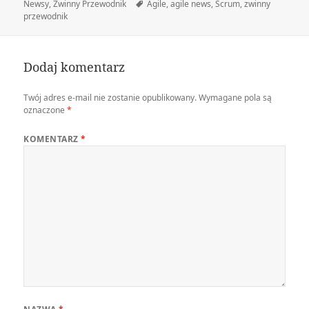
publikacji
Tagi
Newsy
,
Zwinny Przewodnik
Agile
,
agile news
,
Scrum
,
zwinny
przewodnik
Dodaj komentarz
Twój adres e-mail nie zostanie opublikowany.
Wymagane pola są
oznaczone
*
KOMENTARZ
*