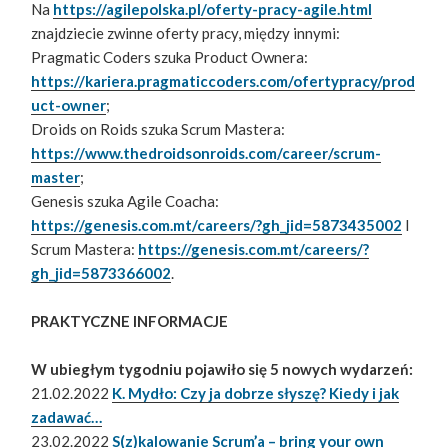
Na
https://agilepolska.pl/oferty-pracy-agile.html
znajdziecie zwinne oferty pracy, między innymi:
Pragmatic Coders szuka Product Ownera:
https://kariera.pragmaticcoders.com/ofertypracy/prod
uct-owner
;
Droids on Roids szuka Scrum Mastera:
https://www.thedroidsonroids.com/career/scrum-
master
;
Genesis szuka Agile Coacha:
https://genesis.com.mt/careers/?gh_jid=5873435002
I
Scrum Mastera:
https://genesis.com.mt/careers/?
gh_jid=5873366002
.
PRAKTYCZNE INFORMACJE
W ubiegłym tygodniu pojawiło się 5 nowych wydarzeń:
21.02.2022
K. Mydło: Czy ja dobrze słyszę? Kiedy i jak
zadawać…
23.02.2022
S(z)kalowanie Scrum’a – bring your own