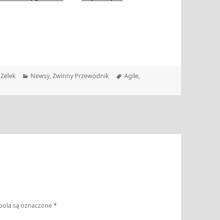
Kategorie
Tagi
Zelek
Newsy
,
Zwinny Przewodnik
Agile
,
ola są oznaczone
*