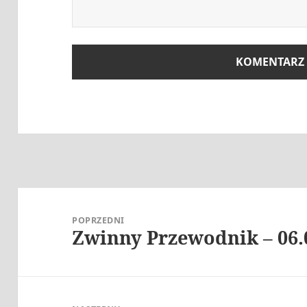
Nawigacja
wpisu
POPRZEDNI
Zwinny Przewodnik – 06.
Poprzedni
wpis: