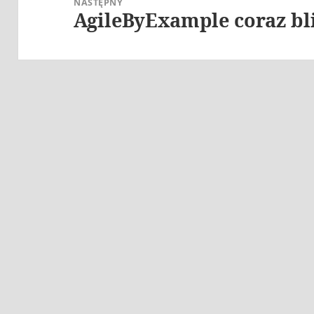
NASTĘPNY
AgileByExample coraz bli
Następny
wpis: