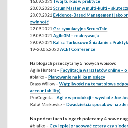
16.09.2021
Twój turkus w praktyce
20.09.2021
Scrum Master w multi-kulti – skutecz
20.09.2021
Evidence-Based Management jako pra
zwinność
22.09.2021
Gra symulacyjna ScrumTale
29.09.2021
Agile3M – reaktywacja
29.09.2021
Kalisz Turkusowe Śniadanie z Prakty
19-20.05.2022
ACE! Conference
Na blogach przeczytamy 5 nowych wpisów:
Agile Hunters –
Facylitacja warsztatów online – o 
#białko –
Planowanie na kilka miesięcy
Brass Willow –
Wątpliwości na temat słowa odpowi
accountability)
ProCognita –
Agile w produkcji – wywiad z Joe Ju
Rafał Markowicz –
Dwadzieścia sposobów na zdem
Na podcastach i vlogach polecamy 4 nowe nag
#białko –
Czy lepiej pracować cztery czy siede