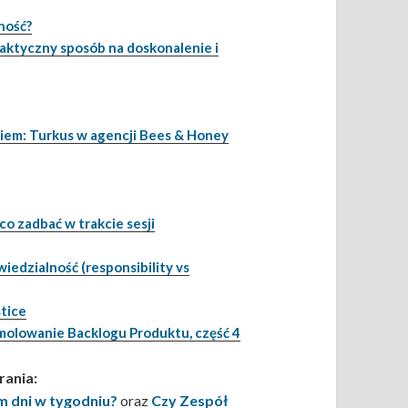
ność?
ktyczny sposób na doskonalenie i
kiem: Turkus w agencji Bees & Honey
co zadbać w trakcie sesji
edzialność (responsibility vs
stice
olowanie Backlogu Produktu, część 4
rania:
m dni w tygodniu?
oraz
Czy Zespół