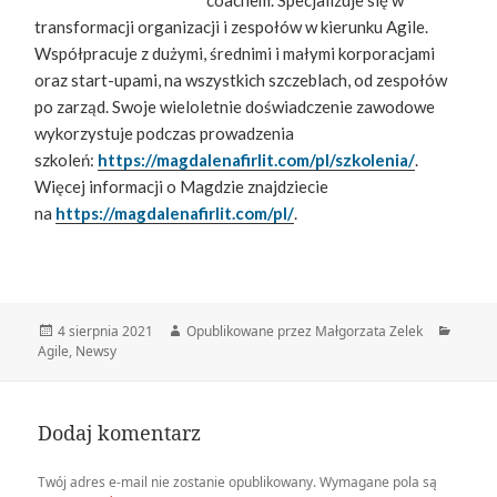
coachem. Specjalizuje się w
transformacji organizacji i zespołów w kierunku Agile.
Współpracuje z dużymi, średnimi i małymi korporacjami
oraz start-upami, na wszystkich szczeblach, od zespołów
po zarząd. Swoje wieloletnie doświadczenie zawodowe
wykorzystuje podczas prowadzenia
szkoleń:
https://magdalenafirlit.com/pl/szkolenia/
.
Więcej informacji o Magdzie znajdziecie
na
https://magdalenafirlit.com/pl/
.
Data
Autor
Katego
4 sierpnia 2021
Opublikowane przez Małgorzata Zelek
publikacji
Agile
,
Newsy
Dodaj komentarz
Twój adres e-mail nie zostanie opublikowany.
Wymagane pola są