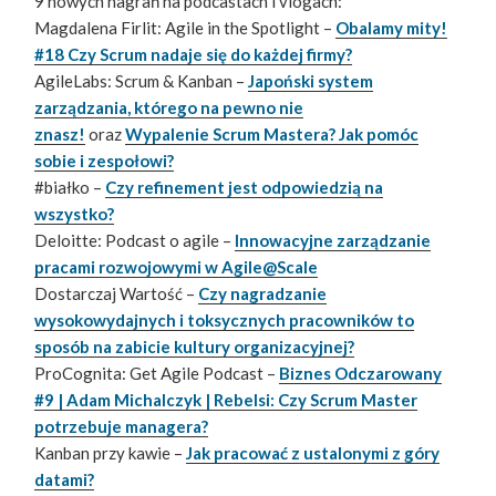
9 nowych nagrań na podcastach i vlogach:
Magdalena Firlit: Agile in the Spotlight –
Obalamy mity!
#18 Czy Scrum nadaje się do każdej firmy?
AgileLabs: Scrum & Kanban –
Japoński system
zarządzania, którego na pewno nie
znasz!
oraz
Wypalenie Scrum Mastera? Jak pomóc
sobie i zespołowi?
#białko –
Czy refinement jest odpowiedzią na
wszystko?
Deloitte: Podcast o agile –
Innowacyjne zarządzanie
pracami rozwojowymi w Agile@Scale
Dostarczaj Wartość –
Czy nagradzanie
wysokowydajnych i toksycznych pracowników to
sposób na zabicie kultury organizacyjnej?
ProCognita: Get Agile Podcast –
Biznes Odczarowany
#9 | Adam Michalczyk | Rebelsi: Czy Scrum Master
potrzebuje managera?
Kanban przy kawie –
Jak pracować z ustalonymi z góry
datami?