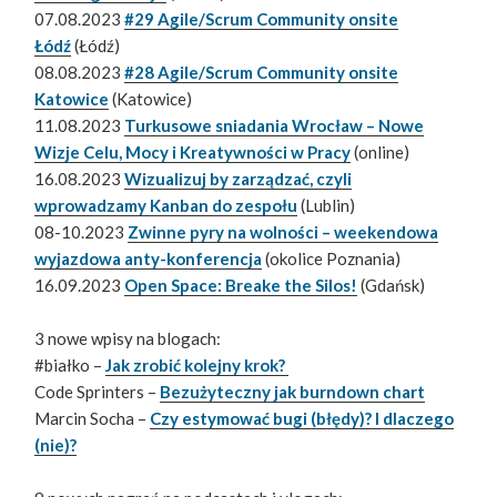
07.08.2023
#29 Agile/Scrum Community onsite
Łódź
(Łódź)
08.08.2023
#28 Agile/Scrum Community onsite
Katowice
(Katowice)
11.08.2023
Turkusowe sniadania Wrocław – Nowe
Wizje Celu, Mocy i Kreatywności w Pracy
(online)
16.08.2023
Wizualizuj by zarządzać, czyli
wprowadzamy Kanban do zespołu
(Lublin)
08-10.2023
Zwinne pyry na wolności – weekendowa
wyjazdowa anty-konferencja
(okolice Poznania)
16.09.2023
Open Space: Breake the Silos!
(Gdańsk)
3 nowe wpisy na blogach:
#białko –
Jak zrobić kolejny krok?
Code Sprinters –
Bezużyteczny jak burndown chart
Marcin Socha –
Czy estymować bugi (błędy)? I dlaczego
(nie)?