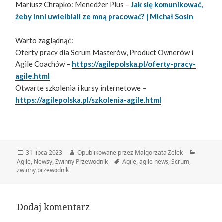
Mariusz Chrapko: Menedżer Plus –
Jak się komunikować,
żeby inni uwielbiali ze mną pracować? | Michał Sosin
Warto zaglądnąć:
Oferty pracy dla Scrum Masterów, Product Ownerów i
Agile Coachów –
https://agilepolska.pl/oferty-pracy-
agile.html
Otwarte szkolenia i kursy internetowe –
https://agilepolska.pl/szkolenia-agile.html
Data
Autor
Kategori
31 lipca 2023
Opublikowane przez Małgorzata Zelek
publikacji
Tagi
Agile
,
Newsy
,
Zwinny Przewodnik
Agile
,
agile news
,
Scrum
,
zwinny przewodnik
Dodaj komentarz