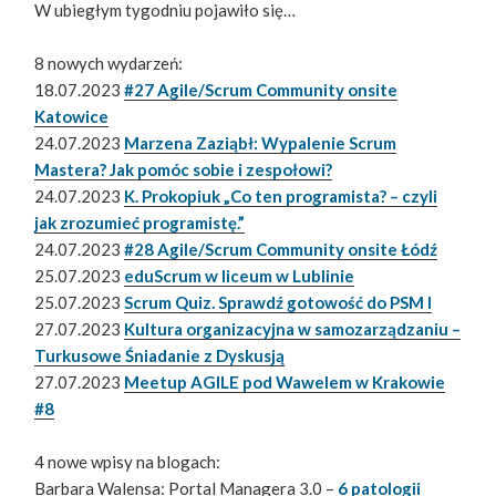
W ubiegłym tygodniu pojawiło się…
8 nowych wydarzeń:
18.07.2023
#27 Agile/Scrum Community onsite
Katowice
24.07.2023
Marzena Zaziąbł: Wypalenie Scrum
Mastera? Jak pomóc sobie i zespołowi?
24.07.2023
K. Prokopiuk „Co ten programista? – czyli
jak zrozumieć programistę.”
24.07.2023
#28 Agile/Scrum Community onsite Łódź
25.07.2023
eduScrum w liceum w Lublinie
25.07.2023
Scrum Quiz. Sprawdź gotowość do PSM I
27.07.2023
Kultura organizacyjna w samozarządzaniu –
Turkusowe Śniadanie z Dyskusją
27.07.2023
Meetup AGILE pod Wawelem w Krakowie
#8
4 nowe wpisy na blogach:
Barbara Walensa: Portal Managera 3.0 –
6 patologii