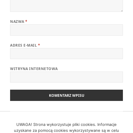
NAZWA
*
ADRES E-MAIL
*
WITRYNA INTERNETOWA
Nawigacja
POPRZEDNI
wpisu
Zwinny Przewodnik – 10.07.2023
UWAGA! Strona wykorzystuje pliki cookies. Informacje
Poprzedni
uzyskane za pomocą cookies wykorzystywane są w celu
wpis: