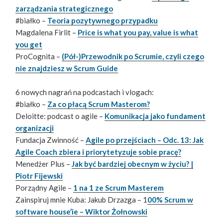
zarządzania strategicznego
#białko –
Teoria pozytywnego przypadku
Magdalena Firlit –
Price is what you pay, value is what
you get
ProCognita –
(Pół-)Przewodnik po Scrumie, czyli czego
nie znajdziesz w Scrum Guide
6 nowych nagrań na podcastach i vlogach:
#białko –
Za co płacą Scrum Masterom?
Deloitte: podcast o agile –
Komunikacja jako fundament
organizacji
Fundacja Zwinność –
Agile po przejściach – Odc. 13: Jak
Agile Coach zbiera i priorytetyzuje sobie pracę?
Menedżer Plus –
Jak być bardziej obecnym w życiu? |
Piotr Fijewski
Porządny Agile –
1 na 1 ze Scrum Masterem
Zainspiruj mnie Kuba: Jakub Drzazga – 1
00% Scrum w
software house’ie – Wiktor Żołnowski