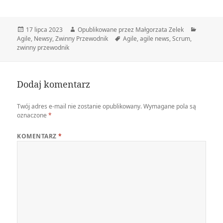
Data
Autor
Kategori
17 lipca 2023
Opublikowane przez Małgorzata Zelek
publikacji
Tagi
Agile
,
Newsy
,
Zwinny Przewodnik
Agile
,
agile news
,
Scrum
,
zwinny przewodnik
Dodaj komentarz
Twój adres e-mail nie zostanie opublikowany.
Wymagane pola są
oznaczone
*
KOMENTARZ
*