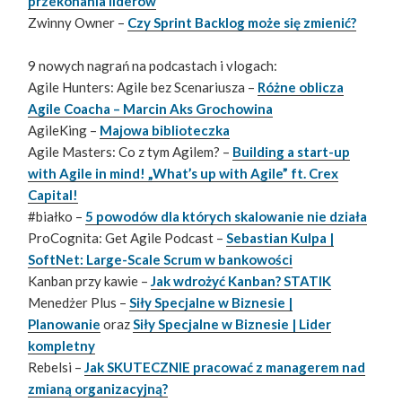
przekonania liderów
Zwinny Owner –
Czy Sprint Backlog może się zmienić?
9 nowych nagrań na podcastach i vlogach:
Agile Hunters: Agile bez Scenariusza –
Różne oblicza
Agile Coacha – Marcin Aks Grochowina
AgileKing –
Majowa biblioteczka
Agile Masters: Co z tym Agilem? –
Building a start-up
with Agile in mind! „What’s up with Agile” ft. Crex
Capital!
#białko –
5 powodów dla których skalowanie nie działa
ProCognita: Get Agile Podcast –
Sebastian Kulpa |
SoftNet: Large-Scale Scrum w bankowości
Kanban przy kawie –
Jak wdrożyć Kanban? STATIK
Menedżer Plus –
Siły Specjalne w Biznesie |
Planowanie
oraz
Siły Specjalne w Biznesie | Lider
kompletny
Rebelsi –
Jak SKUTECZNIE pracować z managerem nad
zmianą organizacyjną?