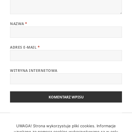
NAZWA
*
ADRES E-MAIL
*
WITRYNA INTERNETOWA
Nawigacja
POPRZEDNI
wpisu
Zwinny Przewodnik – 19.06.2023
UWAGA! Strona wykorzystuje pliki cookies. Informacje
Poprzedni
uzyskane za pomocą cookies wykorzystywane są w celu