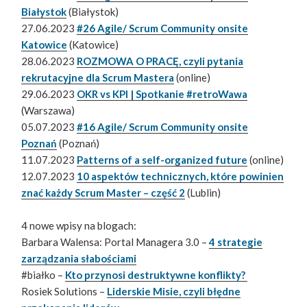
Białystok
(Białystok)
27.06.2023
#26 Agile/ Scrum Community onsite
Katowice
(Katowice)
28.06.2023
ROZMOWA O PRACĘ, czyli pytania
rekrutacyjne dla Scrum Mastera
(online)
29.06.2023
OKR vs KPI | Spotkanie #retroWawa
(Warszawa)
05.07.2023
#16 Agile/ Scrum Community onsite
Poznań
(Poznań)
11.07.2023
Patterns of a self-organized future
(online)
12.07.2023
10 aspektów technicznych, które powinien
znać każdy Scrum Master – część 2
(Lublin)
4 nowe wpisy na blogach:
Barbara Walensa: Portal Managera 3.0 –
4 strategie
zarządzania słabościami
#białko –
Kto przynosi destruktywne konflikty?
Rosiek Solutions –
Liderskie Misie, czyli błędne