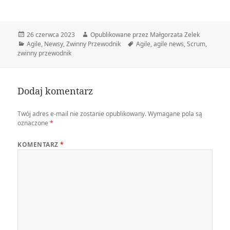
Data
Autor
26 czerwca 2023
Opublikowane przez Małgorzata Zelek
publikacji
Kategorie
Tagi
Agile
,
Newsy
,
Zwinny Przewodnik
Agile
,
agile news
,
Scrum
,
zwinny przewodnik
Dodaj komentarz
Twój adres e-mail nie zostanie opublikowany.
Wymagane pola są
oznaczone
*
KOMENTARZ
*